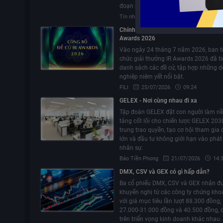
đoạn phát triển tiếp theo.
Tin nhanh CK
29/07/2026
21:31
Chính thức công bố danh sách Đề cử I
Awards 2026
Vào ngày 24 tháng 7 năm 2026, ban t
chức giải thưởng IR Awards 2026 đã tiế
danh sách các đề cử, tập hợp những 
nghiệp niêm yết nổi bật.
FILI
25/07/2026
09:24
GELEX - Nơi cùng nhau đi xa
Tập đoàn GELEX đặt con người làm n
tảng cốt lõi cho chiến lược GELEX 2030
trung trao quyền, tạo cơ hội tham gia 
lớn và đầu tư không giới hạn vào phát 
nhân sự.
Báo Tiền Phong
21/07/2026
14:
DMX, CSV và GEX có gì hấp dẫn?
Ba cổ phiếu DMX, CSV và GEX nhận đ
khuyến nghị từ các công ty chứng kho
với giá mục tiêu lần lượt 88.300 đồng,
27.000-31.000 đồng và 40.500 đồng, 
trên triển vọng kinh doanh khác nhau.