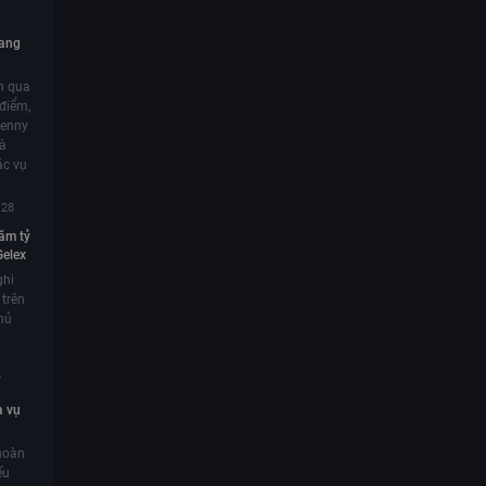
sang
n qua
điểm,
penny
và
ác vụ
:28
ăm tỷ
Gelex
ghi
trên
hủ
7
a vụ
hoàn
ếu