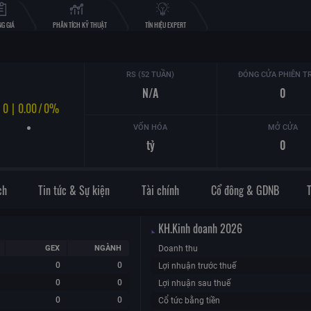
G GIÁ
PHÂN TÍCH KỸ THUẬT
TÍN HIỆU EXPERT
RS (52 TUẦN)
ĐÓNG CỬA PHIÊN T
N/A
0
0
|
0.00
/
0%
VỐN HÓA
MỞ CỬA
tỷ
0
ch
Tin tức & Sự kiện
Tài chính
Cổ đông & GDNB
KH.Kinh doanh
2026
GEX
NGÀNH
Doanh thu
0
0
Lợi nhuận trước thuế
0
0
Lợi nhuận sau thuế
0
0
Cổ tức bằng tiền