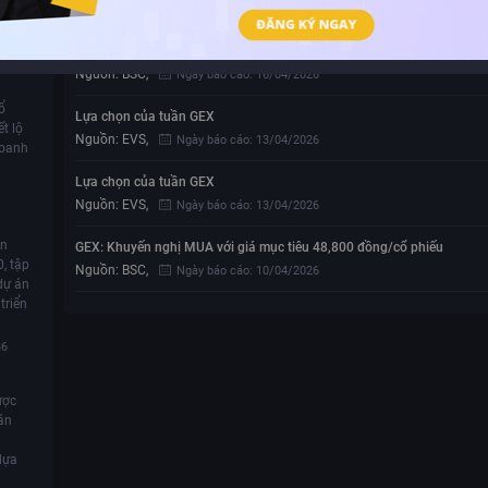
Nguồn:
BSC
,
Ngày báo cáo:
16/04/2026
GEX: Khuyến nghị MUA với giá mục tiêu 48,800 đồng/cổ phiếu
R
Nguồn:
BSC
,
Ngày báo cáo:
16/04/2026
ổ
Lựa chọn của tuần GEX
t lộ
Nguồn:
EVS
,
Ngày báo cáo:
13/04/2026
doanh
Lựa chọn của tuần GEX
Nguồn:
EVS
,
Ngày báo cáo:
13/04/2026
ền
GEX: Khuyến nghị MUA với giá mục tiêu 48,800 đồng/cổ phiếu
, tập
Nguồn:
BSC
,
Ngày báo cáo:
10/04/2026
dự án
triển
36
ược
án
dựa