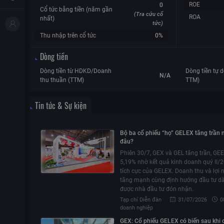
ROE
0
Cổ tức bằng tiền (năm gần
(Tra cứu cổ
ROA
nhất)
tức)
Thu nhập trên cổ tức
0%
Dòng tiền
Dòng tiền từ HDKD/Doanh
Dòng tiền tự d
N/A
thu thuần (TTM)
TTM)
Tin tức & Sự kiện
Bộ ba cổ phiếu “họ” GELEX tăng trần 
đâu?
Phiên 30/7, GEX và GEL tăng trần, GEE
5,19% nhờ kết quả kinh doanh quý II/
tích cực của GELEX. Doanh thu và lợi
tăng mạnh cùng định hướng đầu tư dà
được nhà đầu tư đón nhận.
Tạp chí Diễn đàn
31/07/2026
0
doanh nghiệp
GEX: Cổ phiếu GELEX có biến sau khi 