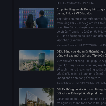
FILI
20/07/2026
11:14
Cổ phiếu tăng mạnh: Dòng tiền xoay 
penny, PNJ và VPG lao dốc
Thị trường chứng khoán Việt Nam tuầ
trầm lắng khi VN-Index giảm về 1.828 
dòng tiền đầu cơ chuyển sang nhóm 
cổ phiếu. Trong khi đó, cổ phiếu PNJ 
VPG lao dốc mạnh do liên quan đến c
việc pháp lý và thuế.
Vietnam Finance
12/07/2026
15
GEX: Đằng sau khoản lãi thêm hàng tr
đồng chỉ 'sau một đêm' của Tập đoàn 
Việc chuyển đổi sang IFRS giúp Gelex 
nhận lợi nhuận và vốn chủ tăng mạnh 
sổ sách, nhưng theo chuyên gia, đây c
yếu là điều chỉnh kế toán phi tiền mặt,
không phản ánh dòng tiền thực tế.
An ninh tiền tệ
10/07/2026
06:3
GELEX thông tin về việc hoàn tất nghĩ
đối với các lô trái phiếu đã phát hành
CTCP Tập đoàn GELEX thông báo đã 
tất nghĩa vụ thanh toán các lô trái phi