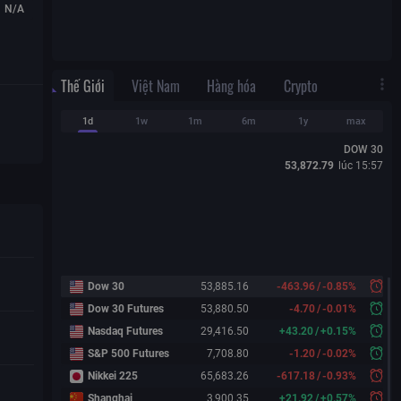
N/A
Thế Giới
Việt Nam
Hàng hóa
Crypto
1d
1w
1m
6m
1y
max
DOW 30
53,872.79
lúc
15:57
Dow 30
53,885.16
-463.96
/
-0.85%
Dow 30 Futures
53,880.50
-4.70
/
-0.01%
Nasdaq Futures
29,416.50
+
43.20
/
+
0.15%
S&P 500 Futures
7,708.80
-1.20
/
-0.02%
Nikkei 225
65,683.26
-617.18
/
-0.93%
Shanghai
3,900.35
+
21.92
/
+
0.57%