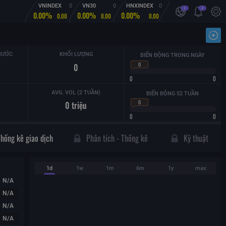
VNINDEX
0
VN30
0
HNXINDEX
0
i
i
0.00%
0.00%
0.00%
0.00
0.00
0.00
Nhậ
RƯỚC
KHỐI LƯỢNG
BIẾN ĐỘNG TRONG NGÀY
0
0
0
0
AVG. VOL (2 TUẦN)
BIẾN ĐỘNG 52 TUẦN
0
0
triệu
0
0
Thống kê giao dịch
Phân tích - Thống kê
Kỹ thuật
1d
1w
1m
6m
1y
max
N/A
N/A
N/A
N/A