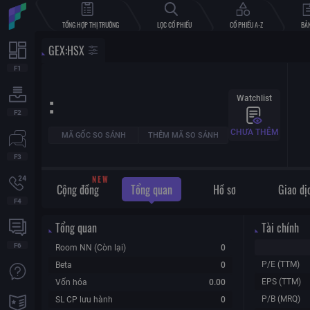
TỔNG HỢP THỊ TRƯỜNG
LỌC CỔ PHIẾU
CỔ PHIẾU A-Z
BẢN
GEX
:
HSX
:
Watchlist
CHƯA THÊM
MÃ GỐC SO SÁNH
THÊM MÃ SO SÁNH
W
E
N
Cộng đồng
Tổng quan
Hồ sơ
Giao dị
Tổng quan
Tài chính
Room NN (Còn lại)
0
P/E (TTM)
Beta
0
EPS (TTM)
Vốn hóa
0.00
P/B (MRQ)
SL CP lưu hành
0