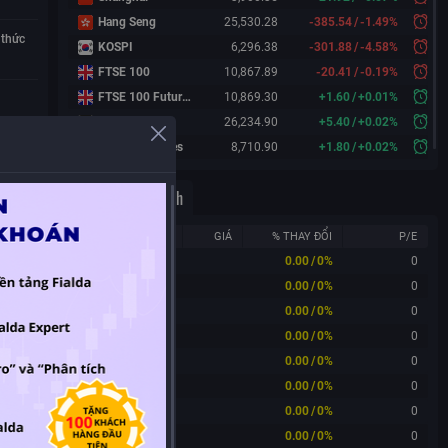
Hang Seng
25,530.28
-385.54
/
-1.49%
 thức
KOSPI
6,296.38
-301.88
/
-4.58%
FTSE 100
10,867.89
-20.41
/
-0.19%
FTSE 100 Futures
10,869.30
+
1.60
/
+
0.01%
DAX Futures
26,234.90
+
5.40
/
+
0.02%
CAC 40 Futures
8,710.90
+
1.80
/
+
0.02%
ây
Công ty cùng ngành
iệu xây
MÃ
GIÁ
% THAY ĐỔI
P/E
ACV
0.00
/
0%
0
ALC
0.00
/
0%
0
AME
0.00
/
0%
0
APH
0.00
/
0%
0
APL
0.00
/
0%
0
ARM
0.00
/
0%
0
ASG
0.00
/
0%
0
BAL
0.00
/
0%
0