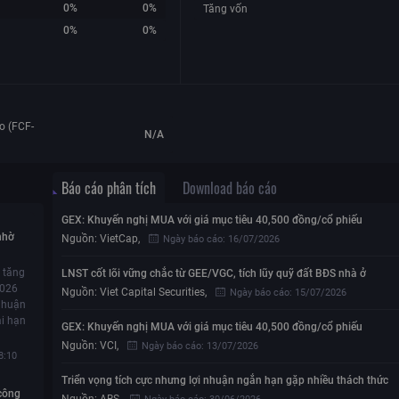
0%
0%
Tăng vốn
0%
0%
o (FCF-
N/A
Báo cáo phân tích
Download báo cáo
GEX: Khuyến nghị MUA với giá mục tiêu 40,500 đồng/cổ phiếu
nhờ
Nguồn:
VietCap
,
Ngày báo cáo:
16/07/2026
 tăng
LNST cốt lõi vững chắc từ GEE/VGC, tích lũy quỹ đất BĐS nhà ở
2026
Nguồn:
Viet Capital Securities
,
Ngày báo cáo:
15/07/2026
 nhuận
i hạn
GEX: Khuyến nghị MUA với giá mục tiêu 40,500 đồng/cổ phiếu
Nguồn:
VCI
,
Ngày báo cáo:
13/07/2026
8:10
Triển vọng tích cực nhưng lợi nhuận ngắn hạn gặp nhiều thách thức
công