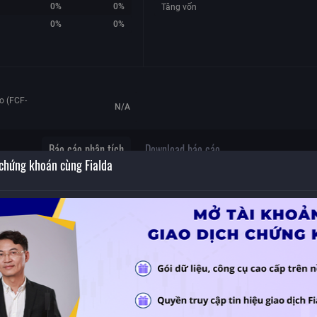
0%
0%
Tăng vốn
0%
0%
o (FCF-
N/A
Báo cáo phân tích
Download báo cáo
 chứng khoán cùng Fialda
Báo cáo cập nhật
ầu
Nguồn:
Viet Capital Securities
,
Ngày báo cáo:
19/06/2026
 có
trăm
h
DXS: Khuyến nghị KHẢ QUAN với giá mục tiêu 8,800 đồng/cổ phiếu
ố
Nguồn:
VietCap
,
Ngày báo cáo:
17/06/2026
danh
DXS: Khuyến nghị KHẢ QUAN với giá mục tiêu 8,800 đồng/cổ phiếu
n lỗ
Nguồn:
VCI
,
Ngày báo cáo:
16/06/2026
9:18
DXS: Khuyến nghị MUA với giá mục tiêu 12,000 đồng/cổ phiếu