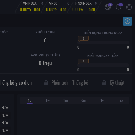
VNINDEX
0
VN30
0
HNXINDEX
0
i
i
0.00%
0.00%
0.00%
0.00
0.00
0.00
Nhậ
RƯỚC
KHỐI LƯỢNG
BIẾN ĐỘNG TRONG NGÀY
0
0
0
0
AVG. VOL (2 TUẦN)
BIẾN ĐỘNG 52 TUẦN
0
0
triệu
0
0
Thống kê giao dịch
Phân tích - Thống kê
Kỹ thuật
1d
1w
1m
6m
1y
max
N/A
N/A
N/A
N/A