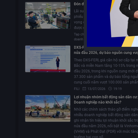
Đón đầu cổ phiếu bất động sản
Lãi suất cao gây khó khăn cho nhiều 
phiếu địa ốc trong hiện tại, tuy nhiên tr
vọng dài hạn của nhóm ngành này vẫ
được đánh giá tích cực.
Tạp chí Diễn đàn
31/07/2026
2
doanh nghiệp
DXS-FERI: Giá căn hộ tăng 10-15% tro
nửa đầu 2026, dự báo nguồn cung vư
100 ngàn sản phẩm vào cuối năm
Theo DXS-FERI, giá căn hộ sơ cấp tại 
Bắc và miền Nam tăng 10-15% trong 
đầu 2026, trong khi nguồn cung mới đ
37.300 sản phẩm và dự báo tổng ngu
cung cuối năm vượt 100.000 sản phẩ
FILI
13/07/2026
19:19
Lợi nhuận nhóm bất động sản dân cư:
Doanh nghiệp nào khởi sắc?
Nhờ các chính sách tháo gỡ điểm ngh
nhiều doanh nghiệp bất động sản dân
ghi nhận tín hiệu lợi nhuận khởi sắc t
nửa đầu năm 2026, nổi bật là Vinhom
(VHM) và Phát Đạt (PDR) với mức tăn
trưởng hai con số.