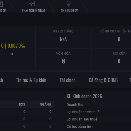
G GIÁ
PHÂN TÍCH KỸ THUẬT
TÍN HIỆU EXPERT
RS (52 TUẦN)
ĐÓNG CỬA PHIÊN T
N/A
0
0
|
0.00
/
0%
VỐN HÓA
MỞ CỬA
tỷ
0
ch
Tin tức & Sự kiện
Tài chính
Cổ đông & GDNB
KH.Kinh doanh
2026
DXS
NGÀNH
Doanh thu
0
0
Lợi nhuận trước thuế
0
0
Lợi nhuận sau thuế
0
0
Cổ tức bằng tiền