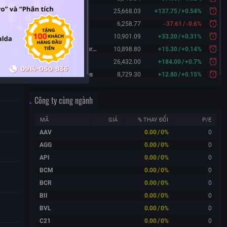
Hang Seng
25,668.03
+
137.75
/
+
0.54%
KOSPI
6,258.77
-37.61
/
-0.6%
FTSE 100
10,901.09
+
33.20
/
+
0.31%
FTSE 100 Futures
10,898.80
+
15.30
/
+
0.14%
DAX Futures
26,432.00
+
184.00
/
+
0.7%
CAC 40 Futures
8,729.30
+
12.80
/
+
0.15%
Công ty cùng ngành
MÃ
GIÁ
% THAY ĐỔI
P/E
AAV
0.00
/
0%
0
AGG
0.00
/
0%
0
API
0.00
/
0%
0
BCM
0.00
/
0%
0
BCR
0.00
/
0%
0
BII
0.00
/
0%
0
BVL
0.00
/
0%
0
C21
0.00
/
0%
0