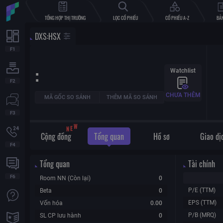
TỔNG HỢP THỊ TRƯỜNG
LỌC CỔ PHIẾU
CỔ PHIẾU A-Z
BẢN
DXS
:
HSX
:
Watchlist
CHƯA THÊM
MÃ GỐC SO SÁNH
THÊM MÃ SO SÁNH
N
E
W
Cộng đồng
Tổng quan
Hồ sơ
Giao dị
Tổng quan
Tài chính
Room NN (Còn lại)
0
P/E (TTM)
Beta
0
EPS (TTM)
Vốn hóa
0.00
P/B (MRQ)
SL CP lưu hành
0