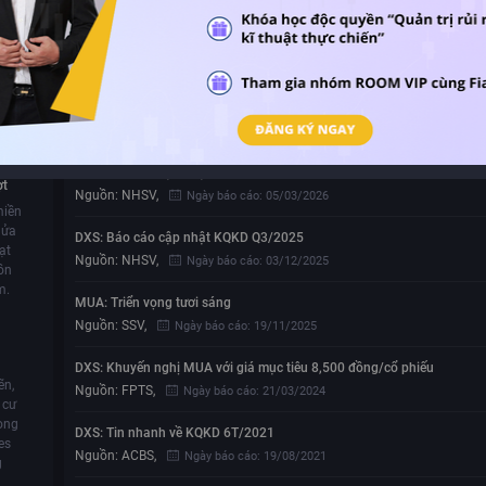
Nguồn:
NHSV
,
Ngày báo cáo:
13/05/2026
mã cổ
Chất lượng lợi nhuận cải thiện, hưởng lợi từ tái cấu trúc hệ sinh thái
iển
Nguồn:
NHSV
,
Ngày báo cáo:
13/05/2026
n
DXS: Khuyến nghị KHẢ QUAN với giá mục tiêu 8,300 đồng/cổ phiếu
0:26
Nguồn:
VCI
,
Ngày báo cáo:
06/04/2026
ng
DXS: Báo cáo cập nhật KQKD Q4/2025
ợt
Nguồn:
NHSV
,
Ngày báo cáo:
05/03/2026
miền
nửa
DXS: Báo cáo cập nhật KQKD Q3/2025
ạt
Nguồn:
NHSV
,
Ngày báo cáo:
03/12/2025
ồn
m.
MUA: Triển vọng tươi sáng
Nguồn:
SSV
,
Ngày báo cáo:
19/11/2025
DXS: Khuyến nghị MUA với giá mục tiêu 8,500 đồng/cổ phiếu
ẽn,
Nguồn:
FPTS
,
Ngày báo cáo:
21/03/2024
 cư
rong
DXS: Tin nhanh về KQKD 6T/2021
es
Nguồn:
ACBS
,
Ngày báo cáo:
19/08/2021
g