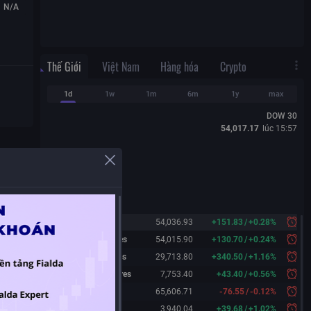
N/A
Thế Giới
Việt Nam
Hàng hóa
Crypto
1d
1w
1m
6m
1y
max
DOW 30
54,017.17
lúc
15:57
Dow 30
54,036.93
+
151.83
/
+
0.28%
Dow 30 Futures
54,015.90
+
130.70
/
+
0.24%
Nasdaq Futures
29,713.80
+
340.50
/
+
1.16%
S&P 500 Futures
7,753.40
+
43.40
/
+
0.56%
Nikkei 225
65,606.71
-76.55
/
-0.12%
Shanghai
3,940.04
+
39.68
/
+
1.02%