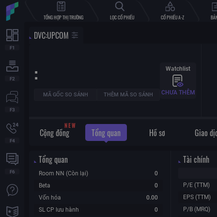
TỔNG HỢP THỊ TRƯỜNG
LỌC CỔ PHIẾU
CỔ PHIẾU A-Z
BẢN
DVC
:
UPCOM
:
Watchlist
CHƯA THÊM
MÃ GỐC SO SÁNH
THÊM MÃ SO SÁNH
W
E
N
Cộng đồng
Tổng quan
Hồ sơ
Giao dị
Tổng quan
Tài chính
Room NN (Còn lại)
0
P/E (TTM)
Beta
0
EPS (TTM)
Vốn hóa
0.00
P/B (MRQ)
SL CP lưu hành
0