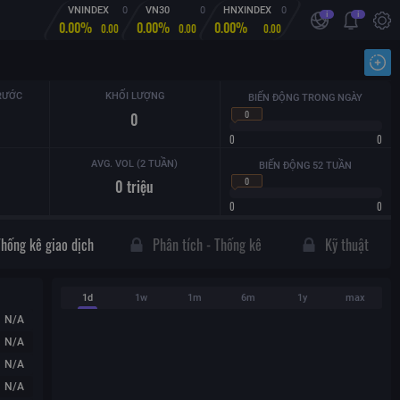
VNINDEX
0
VN30
0
HNXINDEX
0
i
i
0.00%
0.00%
0.00%
0.00
0.00
0.00
Nhậ
RƯỚC
KHỐI LƯỢNG
BIẾN ĐỘNG TRONG NGÀY
0
0
0
0
AVG. VOL (2 TUẦN)
BIẾN ĐỘNG 52 TUẦN
0
0
triệu
0
0
Thống kê giao dịch
Phân tích - Thống kê
Kỹ thuật
1d
1w
1m
6m
1y
max
N/A
N/A
N/A
N/A