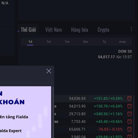
N/A
Thế Giới
Việt Nam
Hàng hóa
Crypto
1d
1w
1m
6m
1y
max
DOW 30
54,017.17
lúc
15:57
Dow 30
54,036.93
+
151.83
/
+
0.28%
Dow 30 Futures
54,015.90
+
130.70
/
+
0.24%
Nasdaq Futures
29,713.80
+
340.50
/
+
1.16%
S&P 500 Futures
7,753.40
+
43.40
/
+
0.56%
Nikkei 225
65,606.71
-76.55
/
-0.12%
Shanghai
3,940.04
+
39.68
/
+
1.02%