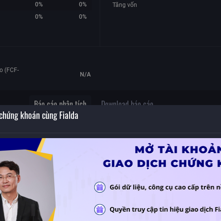
0%
0%
Tăng vốn
0%
0%
o (FCF-
N/A
Báo cáo phân tích
Download báo cáo
 chứng khoán cùng Fialda
n
Không có dữ liệu