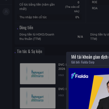
ROE
0
Cổ tức bằng tiền (năm gần
(Tra cứu cổ
ROA
nhất)
tức)
Thu nhập trên cổ tức
0%
Dòng tiền
Dòng tiền từ HDKD/Doanh
Dòng tiền tự d
N/A
thu thuần (TTM)
TTM)
Tin tức & Sự kiện
Mở tài khoản giao dịch
Gửi bởi:
Fialda Corp
DVC: Báo cáo quản trị công ty bán niê
2026
HNX
28/07/2026
10:54
DVC: Nghị quyết Hội đồng quản trị
HNX
17/07/2026
16:09