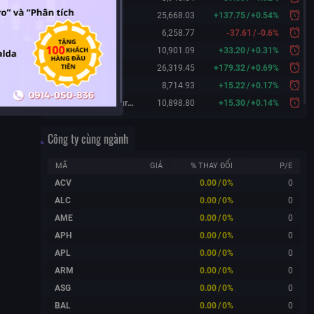
Hang Seng
25,668.03
+
137.75
/
+
0.54%
KOSPI
6,258.77
-37.61
/
-0.6%
FTSE 100
10,901.09
+
33.20
/
+
0.31%
DAX
26,319.45
+
179.32
/
+
0.69%
CAC 40
8,714.93
+
15.22
/
+
0.17%
FTSE 100 Futures
10,898.80
+
15.30
/
+
0.14%
Công ty cùng ngành
MÃ
GIÁ
% THAY ĐỔI
P/E
ACV
0.00
/
0%
0
ALC
0.00
/
0%
0
AME
0.00
/
0%
0
APH
0.00
/
0%
0
APL
0.00
/
0%
0
ARM
0.00
/
0%
0
ASG
0.00
/
0%
0
BAL
0.00
/
0%
0