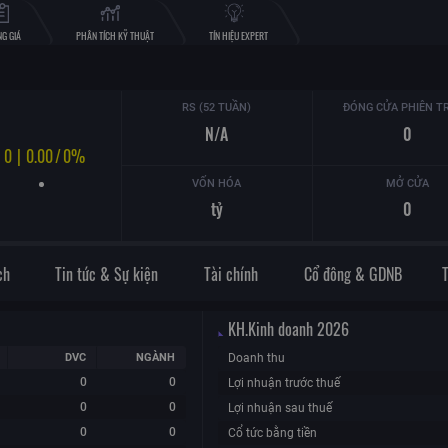
G GIÁ
PHÂN TÍCH KỸ THUẬT
TÍN HIỆU EXPERT
RS (52 TUẦN)
ĐÓNG CỬA PHIÊN T
N/A
0
0
|
0.00
/
0%
VỐN HÓA
MỞ CỬA
tỷ
0
ch
Tin tức & Sự kiện
Tài chính
Cổ đông & GDNB
KH.Kinh doanh
2026
DVC
NGÀNH
Doanh thu
0
0
Lợi nhuận trước thuế
0
0
Lợi nhuận sau thuế
0
0
Cổ tức bằng tiền