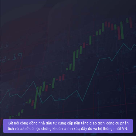
Kết nối cộng đồng nhà đầu tư, cung cấp nền tảng giao dịch, công cụ phân
tích và cơ sở dữ liệu chứng khoán chính xác, đầy đủ và hệ thống nhất VN.