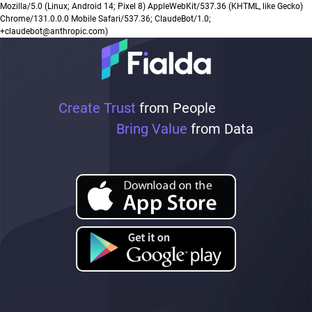
Mozilla/5.0 (Linux; Android 14; Pixel 8) AppleWebKit/537.36 (KHTML, like Gecko)
Chrome/131.0.0.0 Mobile Safari/537.36; ClaudeBot/1.0;
+claudebot@anthropic.com)
Create Trust
from People
Bring Value
from Data