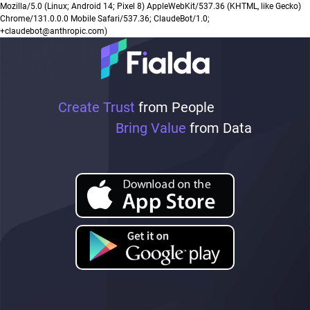
Mozilla/5.0 (Linux; Android 14; Pixel 8) AppleWebKit/537.36 (KHTML, like Gecko)
Chrome/131.0.0.0 Mobile Safari/537.36; ClaudeBot/1.0;
+claudebot@anthropic.com)
Create Trust
from People
Bring Value
from Data