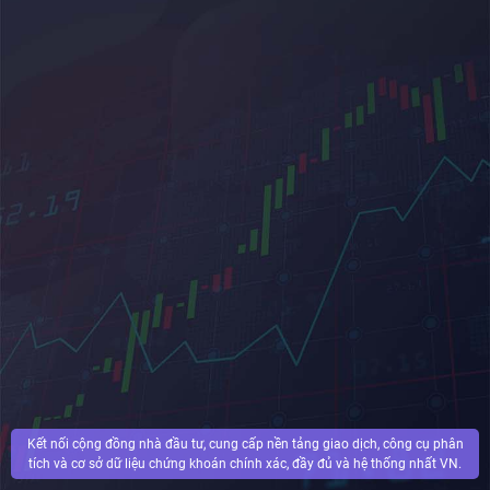
Kết nối cộng đồng nhà đầu tư, cung cấp nền tảng giao dịch, công cụ phân
tích và cơ sở dữ liệu chứng khoán chính xác, đầy đủ và hệ thống nhất VN.