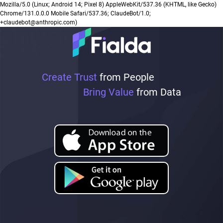
Mozilla/5.0 (Linux; Android 14; Pixel 8) AppleWebKit/537.36 (KHTML, like Gecko)
Chrome/131.0.0.0 Mobile Safari/537.36; ClaudeBot/1.0;
+claudebot@anthropic.com)
Create Trust
from People
Bring Value
from Data