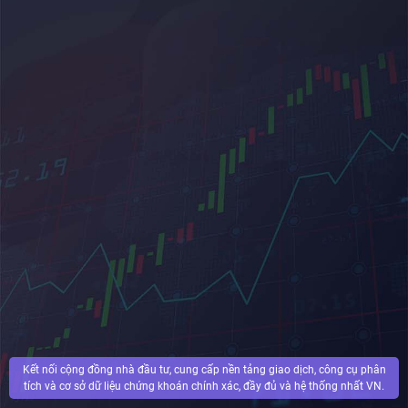
Kết nối cộng đồng nhà đầu tư, cung cấp nền tảng giao dịch, công cụ phân
tích và cơ sở dữ liệu chứng khoán chính xác, đầy đủ và hệ thống nhất VN.