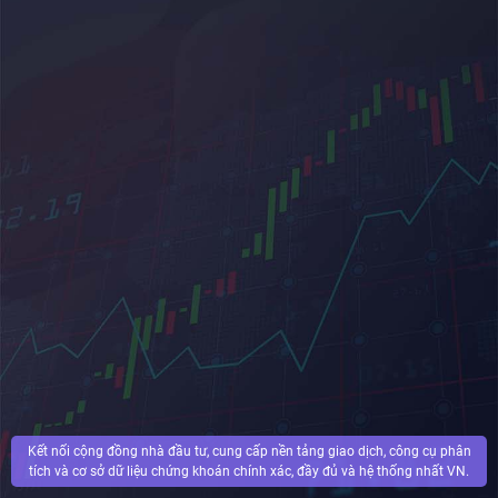
Kết nối cộng đồng nhà đầu tư, cung cấp nền tảng giao dịch, công cụ phân
tích và cơ sở dữ liệu chứng khoán chính xác, đầy đủ và hệ thống nhất VN.