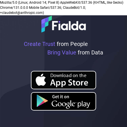
Mozilla/5.0 (Linux; Android 14; Pixel 8) AppleWebKit/537.36 (KHTML, like Gecko)
Chrome/131.0.0.0 Mobile Safari/537.36; ClaudeBot/1.0;
+claudebot@anthropic.com)
Create Trust
from People
Bring Value
from Data