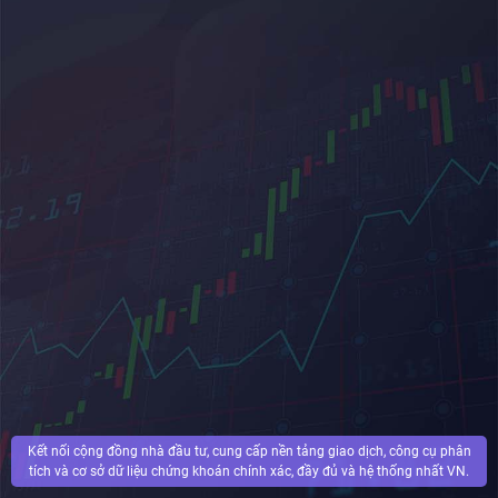
Kết nối cộng đồng nhà đầu tư, cung cấp nền tảng giao dịch, công cụ phân
tích và cơ sở dữ liệu chứng khoán chính xác, đầy đủ và hệ thống nhất VN.