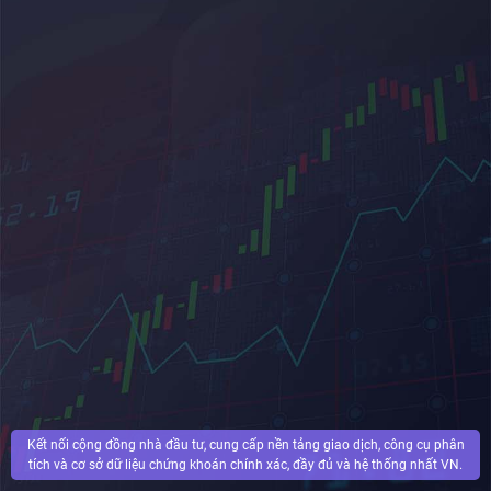
Kết nối cộng đồng nhà đầu tư, cung cấp nền tảng giao dịch, công cụ phân
tích và cơ sở dữ liệu chứng khoán chính xác, đầy đủ và hệ thống nhất VN.