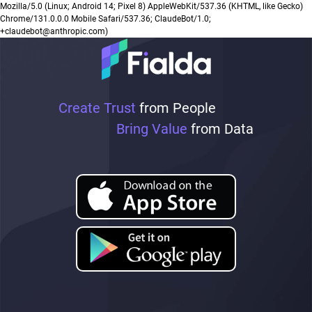
Mozilla/5.0 (Linux; Android 14; Pixel 8) AppleWebKit/537.36 (KHTML, like Gecko)
Chrome/131.0.0.0 Mobile Safari/537.36; ClaudeBot/1.0;
+claudebot@anthropic.com)
Create Trust
from People
Bring Value
from Data