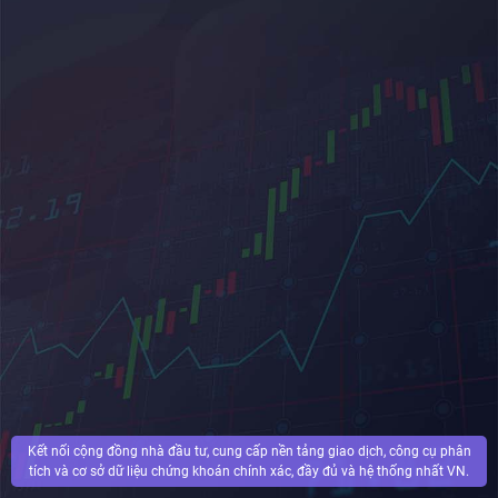
Kết nối cộng đồng nhà đầu tư, cung cấp nền tảng giao dịch, công cụ phân
tích và cơ sở dữ liệu chứng khoán chính xác, đầy đủ và hệ thống nhất VN.