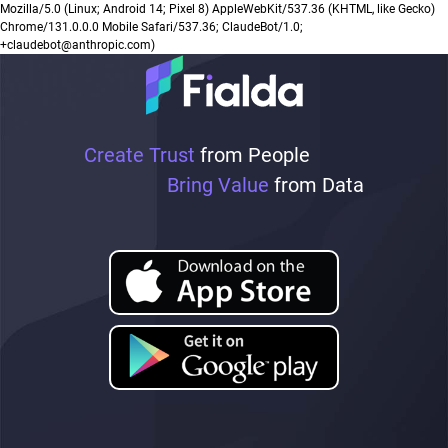
Mozilla/5.0 (Linux; Android 14; Pixel 8) AppleWebKit/537.36 (KHTML, like Gecko)
Chrome/131.0.0.0 Mobile Safari/537.36; ClaudeBot/1.0;
+claudebot@anthropic.com)
Create Trust
from People
Bring Value
from Data