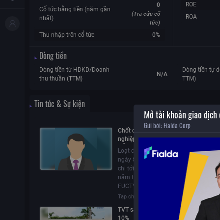
ROE
0
Cổ tức bằng tiền (năm gần
(Tra cứu cổ
ROA
nhất)
tức)
Thu nhập trên cổ tức
0%
Dòng tiền
Dòng tiền từ HDKD/Doanh
Dòng tiền tự d
N/A
thu thuần (TTM)
TTM)
Tin tức & Sự kiện
Mở tài khoản giao dịch
Gửi bởi:
Fialda Corp
Chốt quyền ngày 8/7/2026: Nhiều do
nghiệp trả cổ tức bằng tiền, Vinatex Đ
Nẵng chi 4.000 đồng/cổ phiếu
Loạt doanh nghiệp chốt quyền trả cổ t
ngày 8/7/2026, trong đó Vinatex Đà 
chi tới 4.000 đồng/cp, gấp đôi mức cá
năm trước; các mã khác như IBD,
FUCTVGF3, TVT cũng công bố mức chi 
Tạp chí tài chính
08/07/2026
12
TVT sắp chi 21 tỷ đồng trả cổ tức tiền
10%