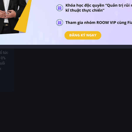
iền
 toán
 đoàn
6 tỷ
ng
ổ tức
 10%
cuối
o