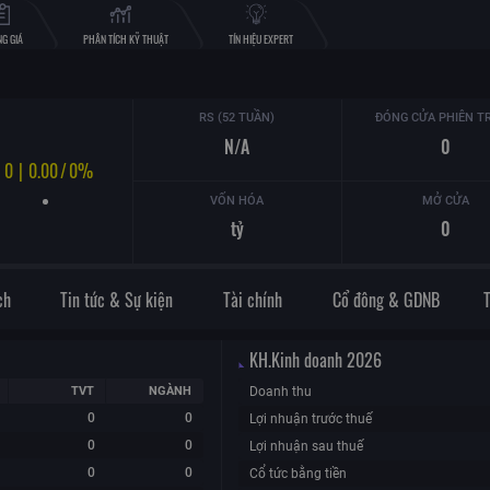
G GIÁ
PHÂN TÍCH KỸ THUẬT
TÍN HIỆU EXPERT
RS (52 TUẦN)
ĐÓNG CỬA PHIÊN T
N/A
0
0
|
0.00
/
0%
VỐN HÓA
MỞ CỬA
tỷ
0
ch
Tin tức & Sự kiện
Tài chính
Cổ đông & GDNB
KH.Kinh doanh
2026
TVT
NGÀNH
Doanh thu
0
0
Lợi nhuận trước thuế
0
0
Lợi nhuận sau thuế
0
0
Cổ tức bằng tiền