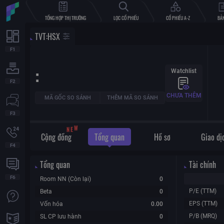
TỔNG HỢP THỊ TRƯỜNG
LỌC CỔ PHIẾU
CỔ PHIẾU A-Z
BẢN
TVT
:
HSX
:
Watchlist
CHƯA THÊM
MÃ GỐC SO SÁNH
THÊM MÃ SO SÁNH
N
E
W
Cộng đồng
Tổng quan
Hồ sơ
Giao dị
Tổng quan
Tài chính
Room NN (Còn lại)
0
P/E (TTM)
Beta
0
EPS (TTM)
Vốn hóa
0.00
P/B (MRQ)
SL CP lưu hành
0