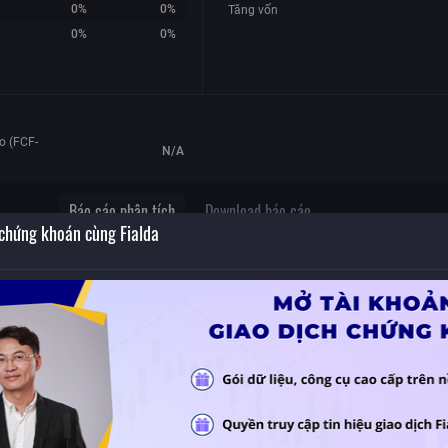
0%
0%
Tăng vốn
0%
0%
o (FCF-
N/A
Báo cáo phân tích
Download báo cáo
 chứng khoán cùng Fialda
Báo cáo cập nhật BÁN
anh
Nguồn:
FTS
,
Ngày báo cáo:
01/07/2020
à
ức
Nẵng
c
trả.
:02
 mặt