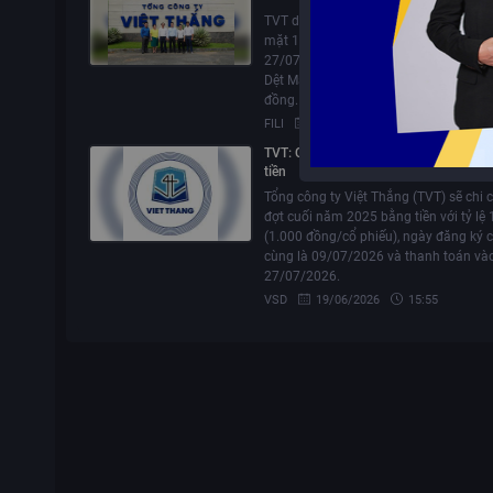
TVT dự kiến chi 21 tỷ đồng trả cổ tức t
mặt 10% cho cổ đông, với ngày thanh
27/07/2026. Cổ đông lớn nhất là Tập
Dệt May Việt Nam sẽ nhận khoảng 9,8
đồng.
FILI
20/06/2026
09:35
TVT: Chi cổ tức đợt cuối năm 2025 bằ
tiền
Tổng công ty Việt Thắng (TVT) sẽ chi c
đợt cuối năm 2025 bằng tiền với tỷ lệ
(1.000 đồng/cổ phiếu), ngày đăng ký 
cùng là 09/07/2026 và thanh toán và
27/07/2026.
VSD
19/06/2026
15:55