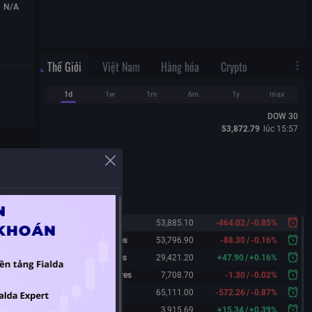
N/A
Thế Giới
Việt Nam
Hàng hóa
Crypto
1d
1w
1m
6m
1y
max
DOW 30
53,872.79
lúc
15:57
Dow 30
53,885.10
-464.02
/
-0.85%
Dow 30 Futures
53,796.90
-88.30
/
-0.16%
Nasdaq Futures
29,421.20
+
47.90
/
+
0.16%
S&P 500 Futures
7,708.70
-1.30
/
-0.02%
Nikkei 225
65,111.00
-572.26
/
-0.87%
Shanghai
3,915.69
+
15.34
/
+
0.39%