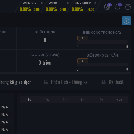
VNINDEX
0
VN30
0
HNXINDEX
0
i
i
0.00%
0.00%
0.00%
0.00
0.00
0.00
Nhậ
RƯỚC
KHỐI LƯỢNG
BIẾN ĐỘNG TRONG NGÀY
0
0
0
0
AVG. VOL (2 TUẦN)
BIẾN ĐỘNG 52 TUẦN
0
0
triệu
0
0
Thống kê giao dịch
Phân tích - Thống kê
Kỹ thuật
1d
1w
1m
6m
1y
max
N/A
N/A
N/A
N/A