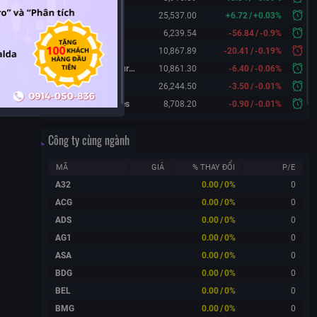
Hang Seng
25,537.00
+
6.72
/
+
0.03%
KOSPI
6,239.54
-56.84
/
-0.9%
FTSE 100
10,867.89
-20.41
/
-0.19%
FTSE 100 Futures
10,861.30
-6.40
/
-0.06%
DAX Futures
26,244.50
-3.50
/
-0.01%
CAC 40 Futures
8,708.20
-0.90
/
-0.01%
Công ty cùng ngành
MÃ
GIÁ
% THAY ĐỔI
P/E
A32
0.00
/
0%
0
ACG
0.00
/
0%
0
ADS
0.00
/
0%
0
AG1
0.00
/
0%
0
ASA
0.00
/
0%
0
BDG
0.00
/
0%
0
BEL
0.00
/
0%
0
BMG
0.00
/
0%
0