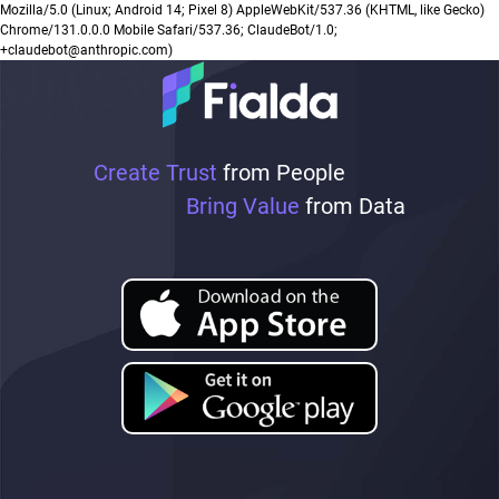
Mozilla/5.0 (Linux; Android 14; Pixel 8) AppleWebKit/537.36 (KHTML, like Gecko)
Chrome/131.0.0.0 Mobile Safari/537.36; ClaudeBot/1.0;
+claudebot@anthropic.com)
Create Trust
from People
Bring Value
from Data