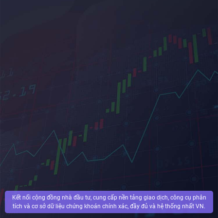
Kết nối cộng đồng nhà đầu tư, cung cấp nền tảng giao dịch, công cụ phân
tích và cơ sở dữ liệu chứng khoán chính xác, đầy đủ và hệ thống nhất VN.