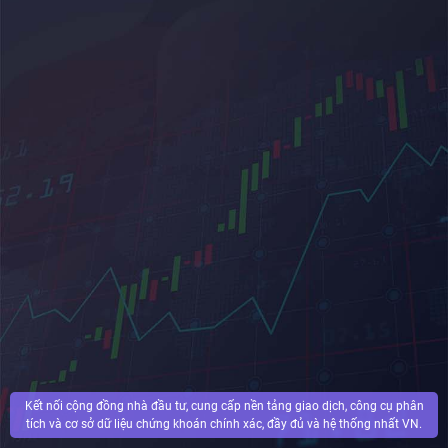
Kết nối cộng đồng nhà đầu tư, cung cấp nền tảng giao dịch, công cụ phân
tích và cơ sở dữ liệu chứng khoán chính xác, đầy đủ và hệ thống nhất VN.