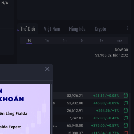
N/A
Thế Giới
Việt Nam
Hàng hóa
Crypto
1d
1w
1m
6m
1y
max
DOW 30
53,905.52
lúc
12:32
Dow 30
53,926.21
+
41.11
/
+
0.08%
Dow 30 Futures
53,932.00
+
46.80
/
+
0.09%
Nasdaq
26,612.91
+
264.56
/
+
1%
S&P 500
7,742.81
+
32.83
/
+
0.43%
Nikkei 225 Futures
65,940.00
+
375.00
/
+
0.57%
China A50
15,080.37
+
115.84
/
+
0.77%