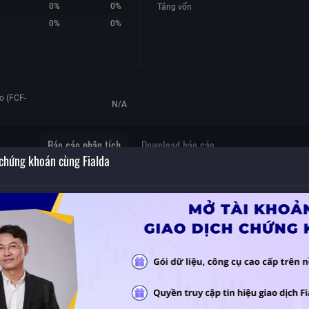
0%
0%
Tăng vốn
0%
0%
o (FCF-
N/A
Báo cáo phân tích
Download báo cáo
 chứng khoán cùng Fialda
ên
Không có dữ liệu