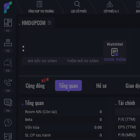
TỔNG HỢP THỊ TRƯỜNG
LỌC CỔ PHIẾU
CỔ PHIẾU A-Z
BẢN
HMD
:
UPCOM
:
Watchlist
CHƯA THÊM
MÃ GỐC SO SÁNH
THÊM MÃ SO SÁNH
N
E
W
Cộng đồng
Tổng quan
Hồ sơ
Giao dị
Tổng quan
Tài chính
Room NN (Còn lại)
0
P/E (TTM)
Beta
0
EPS (TTM)
Vốn hóa
0.00
P/B (MRQ)
SL CP lưu hành
0