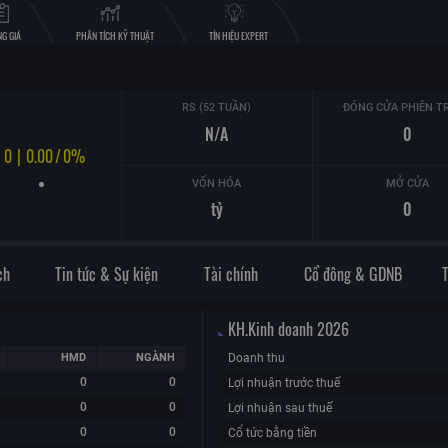
G GIÁ
PHÂN TÍCH KỸ THUẬT
TÍN HIỆU EXPERT
RS (52 TUẦN)
ĐÓNG CỬA PHIÊN T
N/A
0
0
|
0.00
/
0%
VỐN HÓA
MỞ CỬA
tỷ
0
ch
Tin tức & Sự kiện
Tài chính
Cổ đông & GDNB
KH.Kinh doanh
2026
HMD
NGÀNH
Doanh thu
0
0
Lợi nhuận trước thuế
0
0
Lợi nhuận sau thuế
0
0
Cổ tức bằng tiền