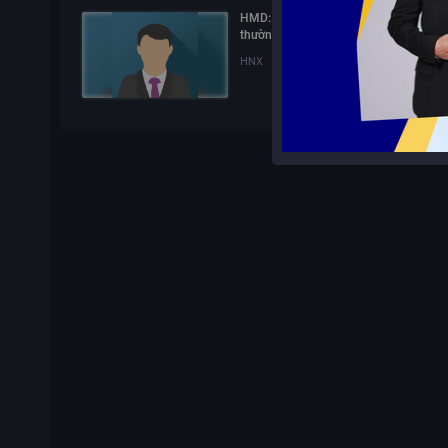
HMD: Nghị quyết Đại hội đồng cổ đôn
thường niên năm 2026
HNX
01/06/2026
15:30