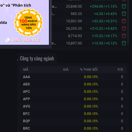
Hang Seng Futures
25,848.00
+
294.00
/
+
1.15%
KOSPI 200 Futures
985.35
+
4.20
/
+
0.43%
FTSE 100
10,901.09
+
33.20
/
+
0.31%
DAX
26,355.35
+
215.22
/
+
0.82%
CAC 40
8,714.93
+
15.22
/
+
0.17%
FTSE 100 Futures
10,897.00
+
13.50
/
+
0.12%
Công ty cùng ngành
MÃ
GIÁ
% THAY ĐỔI
P/E
AAA
0.00
/
0%
0
ABS
0.00
/
0%
0
APC
0.00
/
0%
0
APP
0.00
/
0%
0
AVG
0.00
/
0%
0
BFC
0.00
/
0%
0
BQP
0.00
/
0%
0
BRC
0.00
/
0%
0