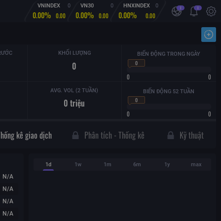
VNINDEX
0
VN30
0
HNXINDEX
0
i
i
0.00%
0.00%
0.00%
0.00
0.00
0.00
Nhậ
RƯỚC
KHỐI LƯỢNG
BIẾN ĐỘNG TRONG NGÀY
0
0
0
0
AVG. VOL (2 TUẦN)
BIẾN ĐỘNG 52 TUẦN
0
0
triệu
0
0
Thống kê giao dịch
Phân tích - Thống kê
Kỹ thuật
1d
1w
1m
6m
1y
max
N/A
N/A
N/A
N/A