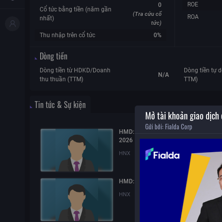
ROE
0
Cổ tức bằng tiền (năm gần
(Tra cứu cổ
ROA
nhất)
tức)
Thu nhập trên cổ tức
0%
Dòng tiền
Dòng tiền từ HDKD/Doanh
Dòng tiền tự d
N/A
thu thuần (TTM)
TTM)
Tin tức & Sự kiện
Mở tài khoản giao dịch
Gửi bởi:
Fialda Corp
HMD: Báo cáo quản trị công ty bán ni
2026
HNX
28/07/2026
15:59
HMD: Nghị quyết Hội đồng quản trị
HNX
05/06/2026
13:42