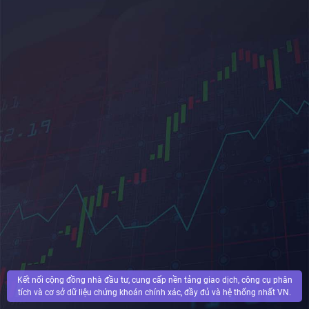
Kết nối cộng đồng nhà đầu tư, cung cấp nền tảng giao dịch, công cụ phân
tích và cơ sở dữ liệu chứng khoán chính xác, đầy đủ và hệ thống nhất VN.