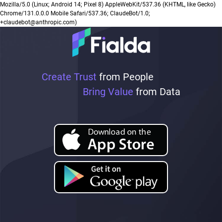
Mozilla/5.0 (Linux; Android 14; Pixel 8) AppleWebKit/537.36 (KHTML, like Gecko)
Chrome/131.0.0.0 Mobile Safari/537.36; ClaudeBot/1.0;
+claudebot@anthropic.com)
Create Trust
from People
Bring Value
from Data