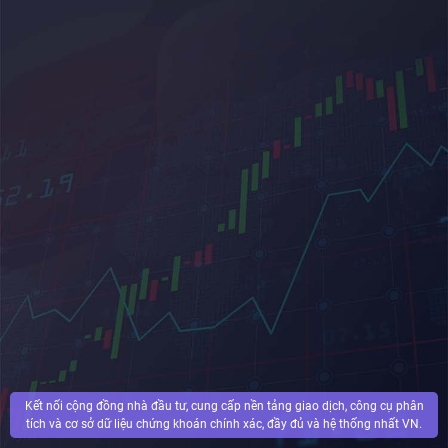
Kết nối cộng đồng nhà đầu tư, cung cấp nền tảng giao dịch, công cụ phân
tích và cơ sở dữ liệu chứng khoán chính xác, đầy đủ và hệ thống nhất VN.