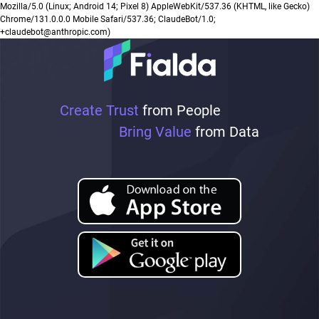
Mozilla/5.0 (Linux; Android 14; Pixel 8) AppleWebKit/537.36 (KHTML, like Gecko)
Chrome/131.0.0.0 Mobile Safari/537.36; ClaudeBot/1.0;
+claudebot@anthropic.com)
Create Trust
from People
Bring Value
from Data