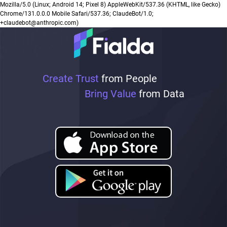
Mozilla/5.0 (Linux; Android 14; Pixel 8) AppleWebKit/537.36 (KHTML, like Gecko)
Chrome/131.0.0.0 Mobile Safari/537.36; ClaudeBot/1.0;
+claudebot@anthropic.com)
Create Trust
from People
Bring Value
from Data