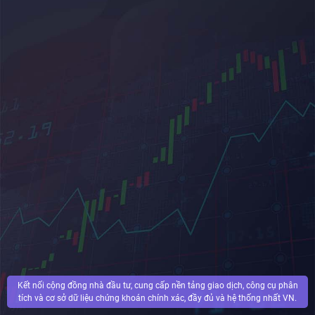
Kết nối cộng đồng nhà đầu tư, cung cấp nền tảng giao dịch, công cụ phân
tích và cơ sở dữ liệu chứng khoán chính xác, đầy đủ và hệ thống nhất VN.