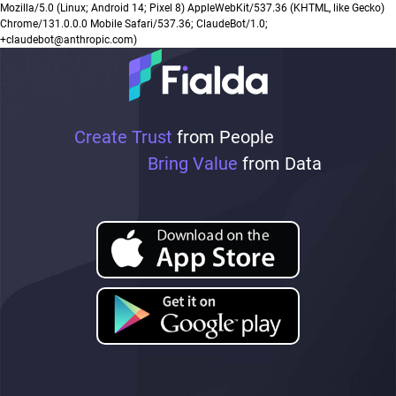
Mozilla/5.0 (Linux; Android 14; Pixel 8) AppleWebKit/537.36 (KHTML, like Gecko)
Chrome/131.0.0.0 Mobile Safari/537.36; ClaudeBot/1.0;
+claudebot@anthropic.com)
Create Trust
from People
Bring Value
from Data