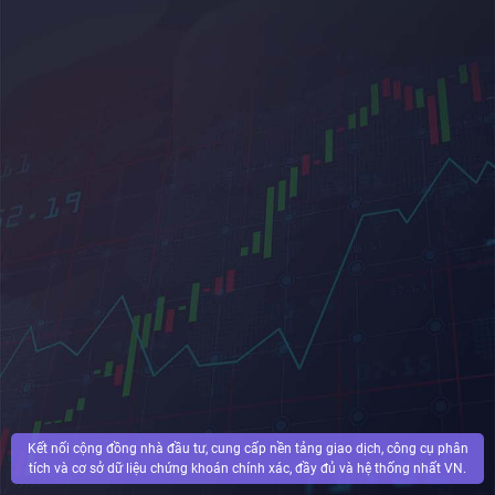
Kết nối cộng đồng nhà đầu tư, cung cấp nền tảng giao dịch, công cụ phân
tích và cơ sở dữ liệu chứng khoán chính xác, đầy đủ và hệ thống nhất VN.