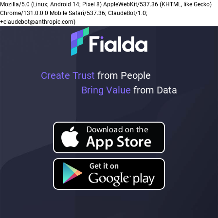
Mozilla/5.0 (Linux; Android 14; Pixel 8) AppleWebKit/537.36 (KHTML, like Gecko)
Chrome/131.0.0.0 Mobile Safari/537.36; ClaudeBot/1.0;
+claudebot@anthropic.com)
Create Trust
from People
Bring Value
from Data