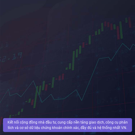
Kết nối cộng đồng nhà đầu tư, cung cấp nền tảng giao dịch, công cụ phân
tích và cơ sở dữ liệu chứng khoán chính xác, đầy đủ và hệ thống nhất VN.