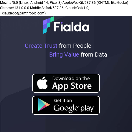
Mozilla/5.0 (Linux; Android 14; Pixel 8) AppleWebKit/537.36 (KHTML, like Gecko)
Chrome/131.0.0.0 Mobile Safari/537.36; ClaudeBot/1.0;
+claudebot@anthropic.com)
Create Trust
from People
Bring Value
from Data