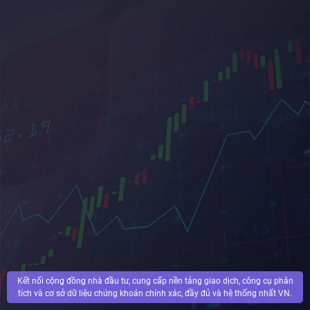
Kết nối cộng đồng nhà đầu tư, cung cấp nền tảng giao dịch, công cụ phân
tích và cơ sở dữ liệu chứng khoán chính xác, đầy đủ và hệ thống nhất VN.