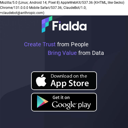
Mozilla/5.0 (Linux; Android 14; Pixel 8) AppleWebKit/537.36 (KHTML, like Gecko)
Chrome/131.0.0.0 Mobile Safari/537.36; ClaudeBot/1.0;
+claudebot@anthropic.com)
Create Trust
from People
Bring Value
from Data