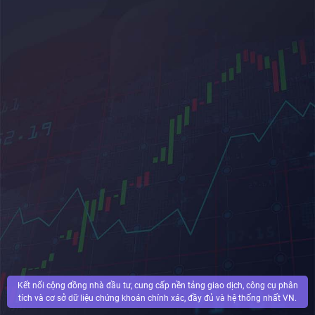
Kết nối cộng đồng nhà đầu tư, cung cấp nền tảng giao dịch, công cụ phân
tích và cơ sở dữ liệu chứng khoán chính xác, đầy đủ và hệ thống nhất VN.