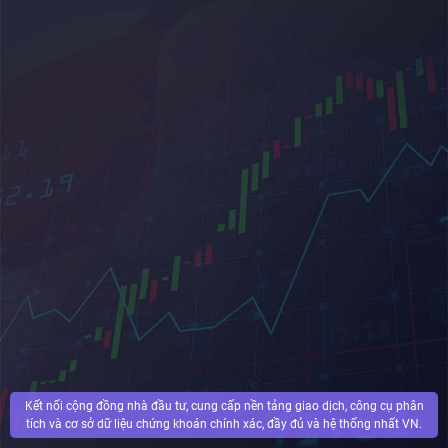
Kết nối cộng đồng nhà đầu tư, cung cấp nền tảng giao dịch, công cụ phân
tích và cơ sở dữ liệu chứng khoán chính xác, đầy đủ và hệ thống nhất VN.