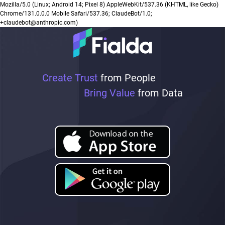
Mozilla/5.0 (Linux; Android 14; Pixel 8) AppleWebKit/537.36 (KHTML, like Gecko)
Chrome/131.0.0.0 Mobile Safari/537.36; ClaudeBot/1.0;
+claudebot@anthropic.com)
Create Trust
from People
Bring Value
from Data