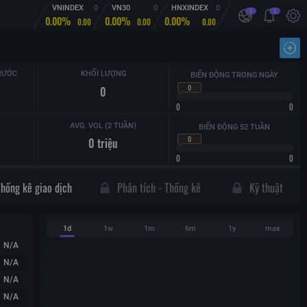
VNINDEX
0
VN30
0
HNXINDEX
0
i
i
0.00%
0.00%
0.00%
0.00
0.00
0.00
Nhậ
RƯỚC
KHỐI LƯỢNG
BIẾN ĐỘNG TRONG NGÀY
0
0
0
0
AVG. VOL (2 TUẦN)
BIẾN ĐỘNG 52 TUẦN
0
0
triệu
0
0
Thống kê giao dịch
Phân tích - Thống kê
Kỹ thuật
1d
1w
1m
6m
1y
max
N/A
N/A
N/A
N/A