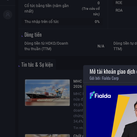
ROE
0
Cổ tức bằng tiền (năm gần
(Tra cứu cổ
ROA
nhất)
tức)
Thu nhập trên cổ tức
0%
Dòng tiền
Dòng tiền từ HDKD/Doanh
Dòng tiền tự d
N/A
thu thuần (TTM)
TTM)
Tin tức & Sự kiện
Mở tài khoản giao dịch
Gửi bởi:
Fialda Corp
MHC lỗ 28,11 tỷ đồng trong nửa đầu
2026 và đầu tư 238,5 tỷ đồng vào thị
trường chứng khoán
MHC báo lỗ sau thuế 28,11 tỷ đồng tr
nửa đầu năm 2026, do doanh thu sụt
99,8% và chi phí tài chính tăng. Dù kin
doanh thua lỗ, công ty vẫn tăng đầu t
chứng khoán lên 238,5 tỷ đồng, chiếm
34,4% tổng tài sản.
Tin nhanh CK
31/07/2026
14:14
Chốt quyền ngày 23/7/2026: Loạt do