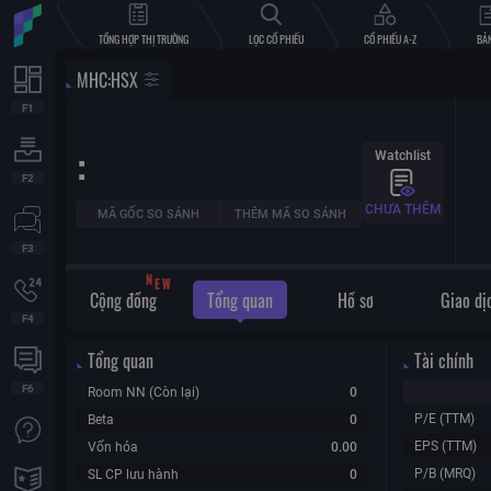
TỔNG HỢP THỊ TRƯỜNG
LỌC CỔ PHIẾU
CỔ PHIẾU A-Z
BẢN
MHC
:
HSX
:
Watchlist
CHƯA THÊM
MÃ GỐC SO SÁNH
THÊM MÃ SO SÁNH
W
N
E
Cộng đồng
Tổng quan
Hồ sơ
Giao dị
Tổng quan
Tài chính
Room NN (Còn lại)
0
P/E (TTM)
Beta
0
EPS (TTM)
Vốn hóa
0.00
P/B (MRQ)
SL CP lưu hành
0