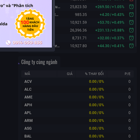
Hang Seng Futures
25,823.50
+
269.50
/
+
1.05%
KOSPI 200 Futures
985.35
+
4.20
/
+
0.43%
FTSE 100
10,921.59
+
53.70
/
+
0.49%
DAX
26,396.36
+
231.13
/
+
0.88%
CAC 40
8,731.71
+
32.00
/
+
0.37%
FTSE 100 Futures
10,927.80
+
44.30
/
+
0.41%
Công ty cùng ngành
MÃ
GIÁ
% THAY ĐỔI
P/E
ACV
0.00
/
0%
0
ALC
0.00
/
0%
0
AME
0.00
/
0%
0
APH
0.00
/
0%
0
APL
0.00
/
0%
0
ARM
0.00
/
0%
0
ASG
0.00
/
0%
0
BAL
0.00
/
0%
0