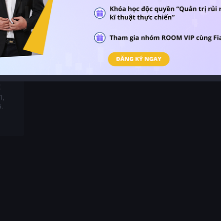
ông
 cổ
450
:43
ức năm
ổ
1,
6.