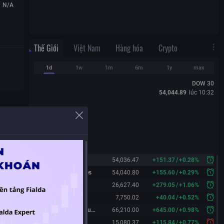
N/A
Thế Giới
Việt Nam
Hàng hóa
Crypto
1d
1w
1m
6m
1y
max
DOW 30
54,044.89
lúc
10:32
Dow 30
54,036.47
+
151.37
/
+
0.28%
Dow 30 Futures
54,040.80
+
155.60
/
+
0.29%
Nasdaq
26,627.40
+
279.05
/
+
1.06%
S&P 500
7,750.02
+
40.04
/
+
0.52%
Nikkei 225 Futures
66,210.00
+
645.00
/
+
0.98%
China A50
15,080.37
+
115.84
/
+
0.77%