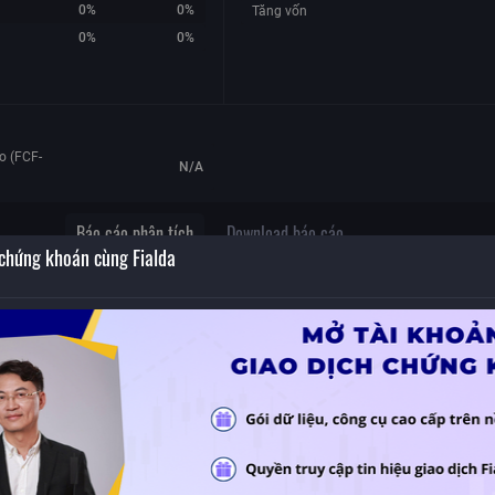
0%
0%
Tăng vốn
0%
0%
o (FCF-
N/A
Báo cáo phân tích
Download báo cáo
 chứng khoán cùng Fialda
MHC – Nền tảng cơ bản chưa được cải thiện
 năm
Nguồn:
YSVN
,
Ngày báo cáo:
13/07/2020
ong
 giảm
h
ư
anh