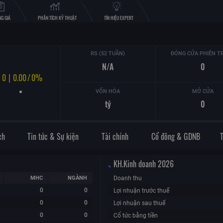
G GIÁ
PHÂN TÍCH KỸ THUẬT
TÍN HIỆU EXPERT
RS (52 TUẦN)
ĐÓNG CỬA PHIÊN T
N/A
0
0
|
0.00
/
0%
VỐN HÓA
MỞ CỬA
tỷ
0
ch
Tin tức & Sự kiện
Tài chính
Cổ đông & GDNB
KH.Kinh doanh
2026
MHC
NGÀNH
Doanh thu
0
0
Lợi nhuận trước thuế
0
0
Lợi nhuận sau thuế
0
0
Cổ tức bằng tiền