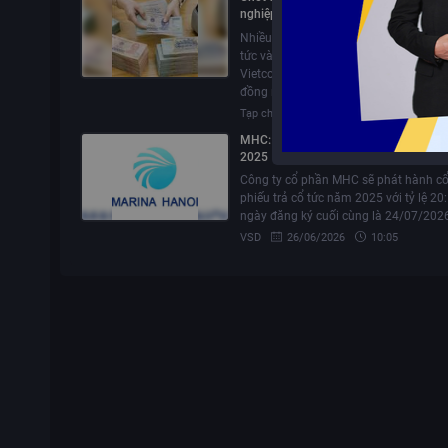
nghiệp trả cổ tức, đáng chú ý có hai "
lớn" Vietcombank và VietinBank
Nhiều doanh nghiệp chốt quyền nhận
tức vào ngày 23/7/2026, nổi bật là
Vietcombank và VietinBank cùng trả 
đồng mỗi cổ phiếu bằng tiền mặt.
Tạp chí tài chính
23/07/2026
15
MHC: Phát hành cổ phiếu để trả cổ t
2025
Công ty cổ phần MHC sẽ phát hành c
phiếu trả cổ tức năm 2025 với tỷ lệ 20:
ngày đăng ký cuối cùng là 24/07/202
VSD
26/06/2026
10:05