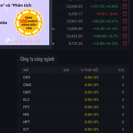
Hang Seng
25,668.03
+
137.75
/
+
0.54%
KOSPI
6,258.77
-37.61
/
-0.6%
FTSE 100
10,901.09
+
33.20
/
+
0.31%
FTSE 100 Futures
10,898.80
+
15.30
/
+
0.14%
DAX Futures
26,432.00
+
184.00
/
+
0.7%
CAC 40 Futures
8,729.30
+
12.80
/
+
0.15%
Công ty cùng ngành
MÃ
GIÁ
% THAY ĐỔI
P/E
CKV
0.00
/
0%
0
CMG
0.00
/
0%
0
CMT
0.00
/
0%
0
ELC
0.00
/
0%
0
FPT
0.00
/
0%
0
HIG
0.00
/
0%
0
HPT
0.00
/
0%
0
ICT
0.00
/
0%
0