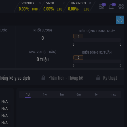
VNINDEX
0
VN30
0
HNXINDEX
0
i
i
0.00%
0.00%
0.00%
0.00
0.00
0.00
Nhậ
RƯỚC
KHỐI LƯỢNG
BIẾN ĐỘNG TRONG NGÀY
0
0
0
0
AVG. VOL (2 TUẦN)
BIẾN ĐỘNG 52 TUẦN
0
0
triệu
0
0
Thống kê giao dịch
Phân tích - Thống kê
Kỹ thuật
1d
1w
1m
6m
1y
max
N/A
N/A
N/A
N/A