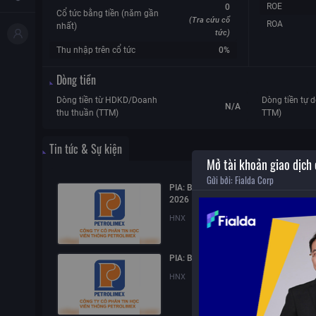
ROE
0
Cổ tức bằng tiền (năm gần
(Tra cứu cổ
ROA
nhất)
tức)
Thu nhập trên cổ tức
0%
Dòng tiền
Dòng tiền từ HDKD/Doanh
Dòng tiền tự d
N/A
thu thuần (TTM)
TTM)
Tin tức & Sự kiện
Mở tài khoản giao dịch
Gửi bởi:
Fialda Corp
PIA: Báo cáo quản trị công ty bán niên
2026
HNX
31/07/2026
15:37
PIA: Báo cáo tài chính quý 2/2026
HNX
23/07/2026
17:24