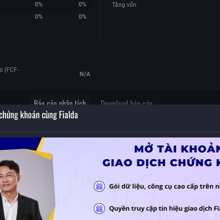
0%
0%
Tăng vốn
0%
0%
o (FCF-
N/A
Báo cáo phân tích
Download báo cáo
 chứng khoán cùng Fialda
Không có dữ liệu