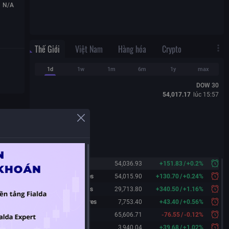
N/A
Thế Giới
Việt Nam
Hàng hóa
Crypto
1d
1w
1m
6m
1y
max
DOW 30
54,017.17
lúc
15:57
Dow 30
54,036.93
+
151.83
/
+
0.2%
Dow 30 Futures
54,015.90
+
130.70
/
+
0.24%
Nasdaq Futures
29,713.80
+
340.50
/
+
1.16%
S&P 500 Futures
7,753.40
+
43.40
/
+
0.56%
Nikkei 225
65,606.71
-76.55
/
-0.12%
Shanghai
3,940.04
+
39.68
/
+
1.02%