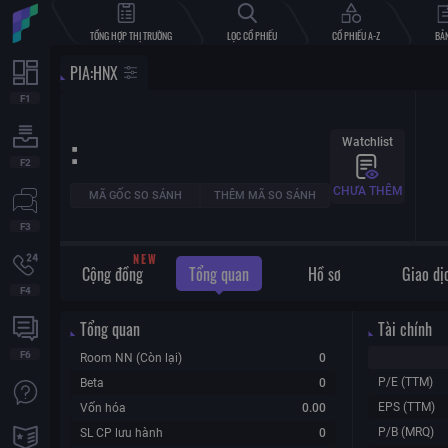
TỔNG HỢP THỊ TRƯỜNG
LỌC CỔ PHIẾU
CỔ PHIẾU A-Z
BẢN
PIA
:
HNX
:
Watchlist
CHƯA THÊM
MÃ GỐC SO SÁNH
THÊM MÃ SO SÁNH
N
E
W
Cộng đồng
Tổng quan
Hồ sơ
Giao dị
Tổng quan
Tài chính
Room NN (Còn lại)
0
P/E (TTM)
Beta
0
EPS (TTM)
Vốn hóa
0.00
P/B (MRQ)
SL CP lưu hành
0