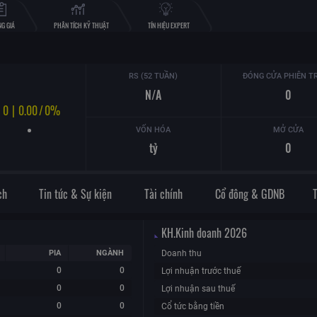
G GIÁ
PHÂN TÍCH KỸ THUẬT
TÍN HIỆU EXPERT
RS (52 TUẦN)
ĐÓNG CỬA PHIÊN T
N/A
0
0
|
0.00
/
0%
VỐN HÓA
MỞ CỬA
tỷ
0
ch
Tin tức & Sự kiện
Tài chính
Cổ đông & GDNB
KH.Kinh doanh
2026
PIA
NGÀNH
Doanh thu
0
0
Lợi nhuận trước thuế
0
0
Lợi nhuận sau thuế
0
0
Cổ tức bằng tiền