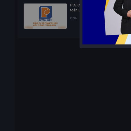
PIA: Công bố thông tin ký hợp đồng k
toán BTCT năm 2026
HNX
16/07/2026
16:00