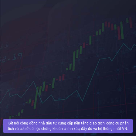
Kết nối cộng đồng nhà đầu tư, cung cấp nền tảng giao dịch, công cụ phân
tích và cơ sở dữ liệu chứng khoán chính xác, đầy đủ và hệ thống nhất VN.