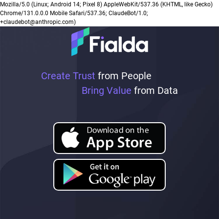
Mozilla/5.0 (Linux; Android 14; Pixel 8) AppleWebKit/537.36 (KHTML, like Gecko)
Chrome/131.0.0.0 Mobile Safari/537.36; ClaudeBot/1.0;
+claudebot@anthropic.com)
Create Trust
from People
Bring Value
from Data