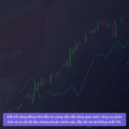
Kết nối cộng đồng nhà đầu tư, cung cấp nền tảng giao dịch, công cụ phân
tích và cơ sở dữ liệu chứng khoán chính xác, đầy đủ và hệ thống nhất VN.