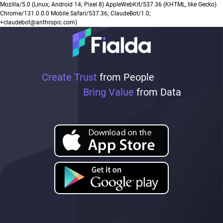
Mozilla/5.0 (Linux; Android 14; Pixel 8) AppleWebKit/537.36 (KHTML, like Gecko)
Chrome/131.0.0.0 Mobile Safari/537.36; ClaudeBot/1.0;
+claudebot@anthropic.com)
Create Trust
from People
Bring Value
from Data