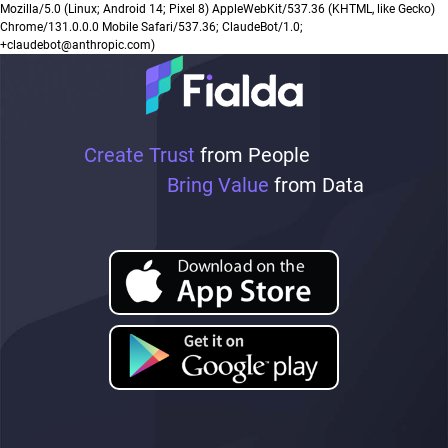
Mozilla/5.0 (Linux; Android 14; Pixel 8) AppleWebKit/537.36 (KHTML, like Gecko)
Chrome/131.0.0.0 Mobile Safari/537.36; ClaudeBot/1.0;
+claudebot@anthropic.com)
Create Trust
from People
Bring Value
from Data