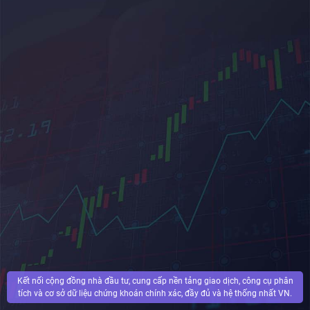
Kết nối cộng đồng nhà đầu tư, cung cấp nền tảng giao dịch, công cụ phân
tích và cơ sở dữ liệu chứng khoán chính xác, đầy đủ và hệ thống nhất VN.