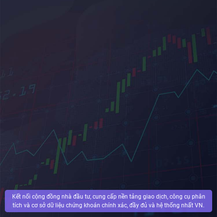
Kết nối cộng đồng nhà đầu tư, cung cấp nền tảng giao dịch, công cụ phân
tích và cơ sở dữ liệu chứng khoán chính xác, đầy đủ và hệ thống nhất VN.