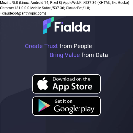
Mozilla/5.0 (Linux; Android 14; Pixel 8) AppleWebKit/537.36 (KHTML, like Gecko)
Chrome/131.0.0.0 Mobile Safari/537.36; ClaudeBot/1.0;
+claudebot@anthropic.com)
Create Trust
from People
Bring Value
from Data