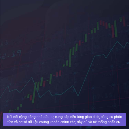
Kết nối cộng đồng nhà đầu tư, cung cấp nền tảng giao dịch, công cụ phân
tích và cơ sở dữ liệu chứng khoán chính xác, đầy đủ và hệ thống nhất VN.