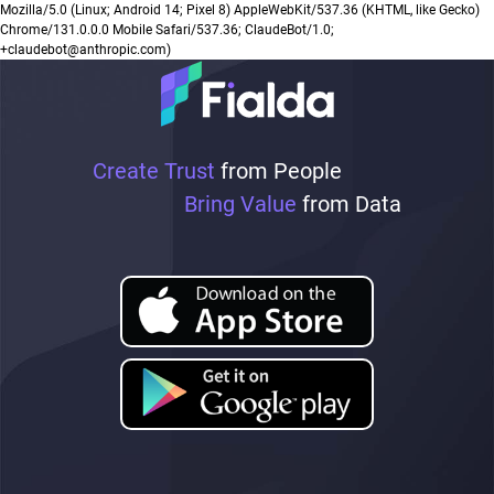
Mozilla/5.0 (Linux; Android 14; Pixel 8) AppleWebKit/537.36 (KHTML, like Gecko)
Chrome/131.0.0.0 Mobile Safari/537.36; ClaudeBot/1.0;
+claudebot@anthropic.com)
Create Trust
from People
Bring Value
from Data