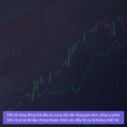
Kết nối cộng đồng nhà đầu tư, cung cấp nền tảng giao dịch, công cụ phân
tích và cơ sở dữ liệu chứng khoán chính xác, đầy đủ và hệ thống nhất VN.