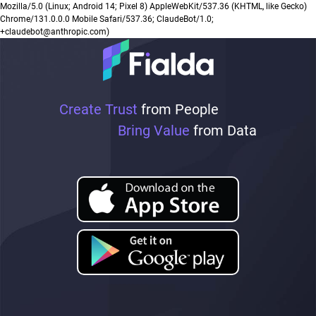
Mozilla/5.0 (Linux; Android 14; Pixel 8) AppleWebKit/537.36 (KHTML, like Gecko)
Chrome/131.0.0.0 Mobile Safari/537.36; ClaudeBot/1.0;
+claudebot@anthropic.com)
Create Trust
from People
Bring Value
from Data