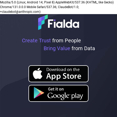
Mozilla/5.0 (Linux; Android 14; Pixel 8) AppleWebKit/537.36 (KHTML, like Gecko)
Chrome/131.0.0.0 Mobile Safari/537.36; ClaudeBot/1.0;
+claudebot@anthropic.com)
Create Trust
from People
Bring Value
from Data