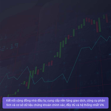
Kết nối cộng đồng nhà đầu tư, cung cấp nền tảng giao dịch, công cụ phân
tích và cơ sở dữ liệu chứng khoán chính xác, đầy đủ và hệ thống nhất VN.