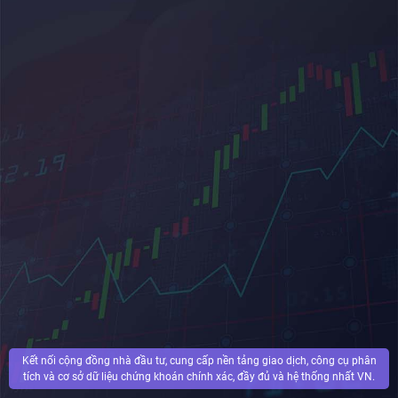
Kết nối cộng đồng nhà đầu tư, cung cấp nền tảng giao dịch, công cụ phân
tích và cơ sở dữ liệu chứng khoán chính xác, đầy đủ và hệ thống nhất VN.