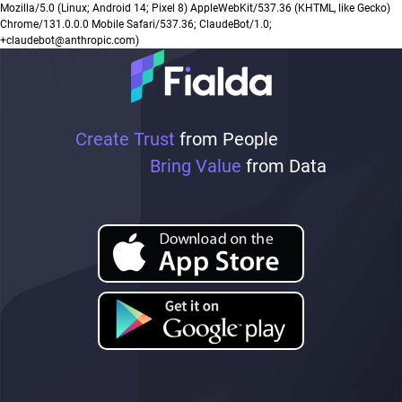
Mozilla/5.0 (Linux; Android 14; Pixel 8) AppleWebKit/537.36 (KHTML, like Gecko)
Chrome/131.0.0.0 Mobile Safari/537.36; ClaudeBot/1.0;
+claudebot@anthropic.com)
Create Trust
from People
Bring Value
from Data