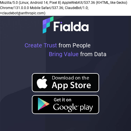
Mozilla/5.0 (Linux; Android 14; Pixel 8) AppleWebKit/537.36 (KHTML, like Gecko)
Chrome/131.0.0.0 Mobile Safari/537.36; ClaudeBot/1.0;
+claudebot@anthropic.com)
Create Trust
from People
Bring Value
from Data