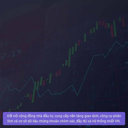
Kết nối cộng đồng nhà đầu tư, cung cấp nền tảng giao dịch, công cụ phân
tích và cơ sở dữ liệu chứng khoán chính xác, đầy đủ và hệ thống nhất VN.