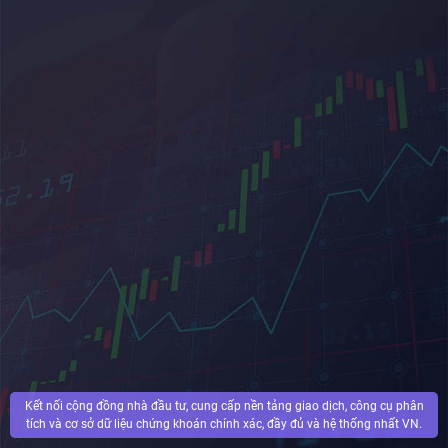
Kết nối cộng đồng nhà đầu tư, cung cấp nền tảng giao dịch, công cụ phân
tích và cơ sở dữ liệu chứng khoán chính xác, đầy đủ và hệ thống nhất VN.