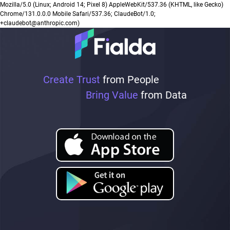
Mozilla/5.0 (Linux; Android 14; Pixel 8) AppleWebKit/537.36 (KHTML, like Gecko)
Chrome/131.0.0.0 Mobile Safari/537.36; ClaudeBot/1.0;
+claudebot@anthropic.com)
Create Trust
from People
Bring Value
from Data