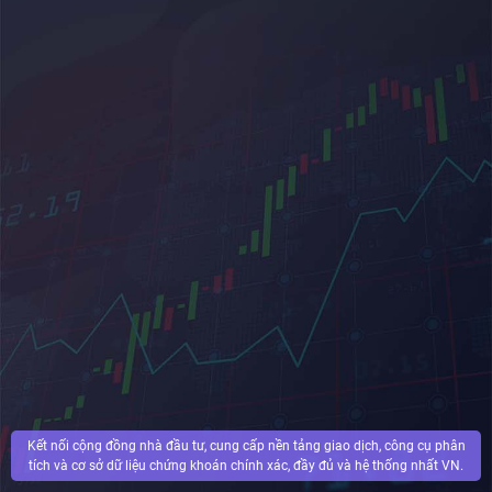
Kết nối cộng đồng nhà đầu tư, cung cấp nền tảng giao dịch, công cụ phân
tích và cơ sở dữ liệu chứng khoán chính xác, đầy đủ và hệ thống nhất VN.