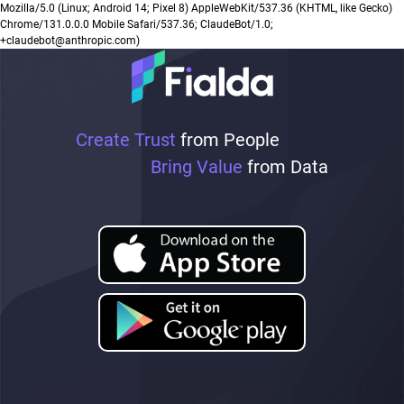
Mozilla/5.0 (Linux; Android 14; Pixel 8) AppleWebKit/537.36 (KHTML, like Gecko)
Chrome/131.0.0.0 Mobile Safari/537.36; ClaudeBot/1.0;
+claudebot@anthropic.com)
Create Trust
from People
Bring Value
from Data