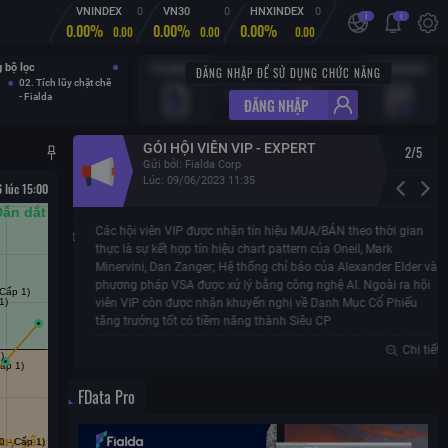
VNINDEX
0
VN30
0
HNXINDEX
0
i
i
0.00%
0.00%
0.00%
0.00
0.00
0.00
 bộ lọc
ĐĂNG NHẬP ĐỂ SỬ DỤNG CHỨC NĂNG
Lãi lỗ hôm nay:
0.00
02. Tích lũy chặt chẽ
Lãi lỗ lũy kế:
0.00
- Fialda
ĐĂNG NHẬP
Xem tất cả
GÓI HỘI VIÊN VIP - EXPERT
2
/
5
Gửi bởi:
Fialda Corp
Lúc:
09/06/2023 11:35
 lúc 15:00
Các hội viên VIP được nhận tín hiệu MUA/BÁN theo thời gian
Chi tiết
thực là sự kết hợp tín hiệu chart pattern của Oneil, Mark
Minervini, Dan Zanger; Hệ thống chỉ báo của Alexander Elder và
phương pháp VSA được xử lý bằng công nghệ AI. Ngoài ra hội
viên VIP còn được nhận khuyến nghị về Danh Mục Cổ Phiếu
tăng trưởng tốt có tiềm năng thành Siêu CP
Chi tiết
FData Pro