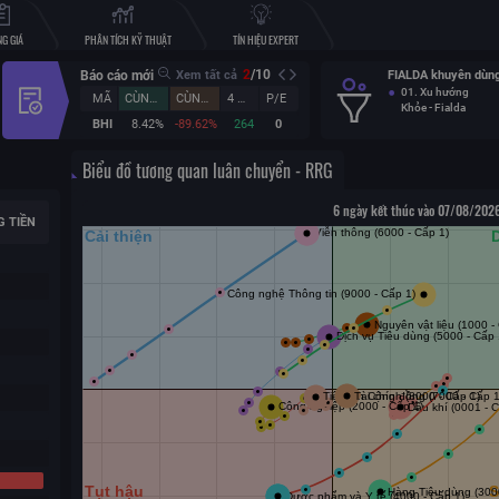
G GIÁ
PHÂN TÍCH KỸ THUẬT
TÍN HIỆU EXPERT
2
/
10
Báo cáo mới
Xem tất cả
FIALDA khuyên dùng
01. Xu hướng
MÃ
CÙNG KỲ (%)
CÙNG KỲ (%)
4 QUÝ
P/E
Khỏe - Fialda
BHI
8.42%
-89.62%
264
0
Biểu đồ tương quan luân chuyển - RRG
6 ngày kết thúc vào 07/08/2026
G TIỀN
n vì những đóng góp tích
. Theo nội dung chương
 các hội viên Vàng, Bạc sẽ
iên...
Chi tiết