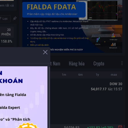
em tất cả
Lọc
20
PHIÊN
158.8%
178.05%
217.77%
Thế Giới
Việt Nam
Hàng hóa
Crypto
159.32%
261.23%
1d
1w
1m
6m
1y
max
165.59%
DOW 30
208.09%
54,017.17
lúc
15:57
367.58%
127.84%
145.33%
em tất cả
Lọc
Dow 30
54,036.93
+
151.83
/
+
0.28%