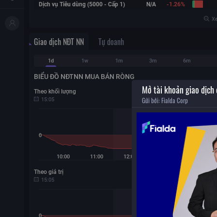
Dịch vụ Tiêu dùng (5000 - Cấp 1)
N/A
-1.26%
Xe
Giao dịch NĐT NN
Tự doanh
1d
1w
1m
3m
6m
BIỂU ĐỒ NĐTNN MUA BÁN RÒNG
Mở tài khoản giao dịch
Theo khối lượng
-16.8
Gửi bởi:
Fialda Corp
15:05
Nghỉ giữa phiên
0
10:00
11:00
12:00
13:00
14:00
Theo giá trị
-74
15:05
Nghỉ giữa phiên
0