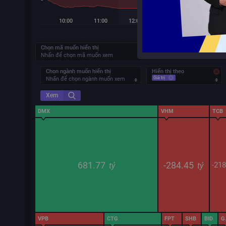
10:00
11:00
12:00
13:00
14:00
Chọn mã muốn hiển thị
Nhấn để chọn mã muốn xem
Chọn ngành muốn hiển thị
Hiển thị theo
Giá trị
Nhấn để chọn ngành muốn xem
Xem
DMX
VHM
TCB
681.77
-284.45
-21
tỷ
tỷ
VPB
CTG
FPT
SHB
BID