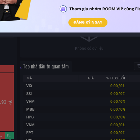
Khối lượng (triệu)
15:00
Không có dữ liệu
Top nhà đầu tư quan tâm
MÃ
GIÁ
% THAY ĐỔI
VIX
0.00
/
0%
SSI
0.00
/
0%
VHM
0.00
/
0%
8.93
tỷ
MBB
0.00
/
0%
HPG
0.00
/
0%
VNM
0.00
/
0%
FPT
0.00
/
0%
GEX
FUEVFVND