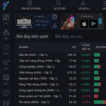
TỔNG HỢP THỊ TRƯỜNG
LỌC CỔ PHIẾU
CỔ PHIẾU A-Z
BẢN
F-DATA
F-MOBILE
Tốc độ cập
nhật siêu
nhanh &
vận hành
Biến động nhóm ngành
Biến động
ổn định
(HSX, HNX)
%THAY
NGÀNH
P/E
PB DÒN
ĐỔI
1D
Fialda xin trân trọng cảm ơn các bạ
Dầu khí (0001 - Cấp 1)
190.15
+
4.52%
cực của các bạn trong thời gian qua
Tiện ích Cộng đồng (7000 - Cấp 1)
17.98
+
3.68%
trình “Giới thiệu bạn bè nhận ưu đãi”
Công nghiệp (2000 - Cấp 1)
34.81
+
2.65%
có cơ hội hợp tác trở thành cộng tác v
Viễn thông (6000 - Cấp 1)
673.18
+
2.63%
Nguyên vật liệu (1000 - Cấp 1)
12.25
+
2.06%
Hàng Tiêu dùng (3000 - Cấp 1)
20.31
+
1.04%
Công nghệ Thông tin (9000 - Cấp 1)
21.62
+
0.03%
Dược phẩm và Y tế (4000 - Cấp 1)
21.43
-0.11%
Tài chính (8000 - Cấp 1)
24.16
-0.37%