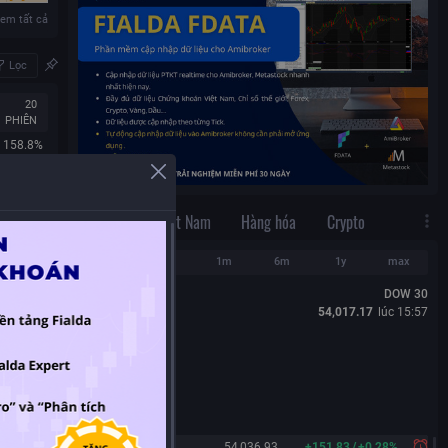
em tất cả
Lọc
20
PHIÊN
158.8%
178.05%
217.77%
Thế Giới
Việt Nam
Hàng hóa
Crypto
159.32%
261.23%
1d
1w
1m
6m
1y
max
165.59%
DOW 30
208.09%
54,017.17
lúc
15:57
367.58%
127.84%
145.33%
em tất cả
Lọc
Dow 30
54,036.93
+
151.83
/
+
0.28%