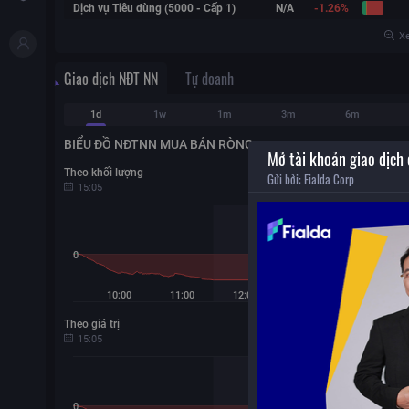
Dịch vụ Tiêu dùng (5000 - Cấp 1)
N/A
-1.26%
Xe
Giao dịch NĐT NN
Tự doanh
1d
1w
1m
3m
6m
BIỂU ĐỒ NĐTNN MUA BÁN RÒNG
Mở tài khoản giao dịch
Theo khối lượng
-16.8
Gửi bởi:
Fialda Corp
15:05
Nghỉ giữa phiên
0
10:00
11:00
12:00
13:00
14:00
Theo giá trị
-74
15:05
Nghỉ giữa phiên
0