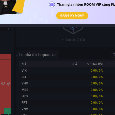
Khối lượng (triệu)
15:00
Không có dữ liệu
Top nhà đầu tư quan tâm
MÃ
GIÁ
% THAY ĐỔI
VIX
0.00
/
0%
SSI
0.00
/
0%
VHM
0.00
/
0%
8.93
tỷ
MBB
0.00
/
0%
HPG
0.00
/
0%
FPT
0.00
/
0%
VNM
0.00
/
0%
GEX
FUEVFVND