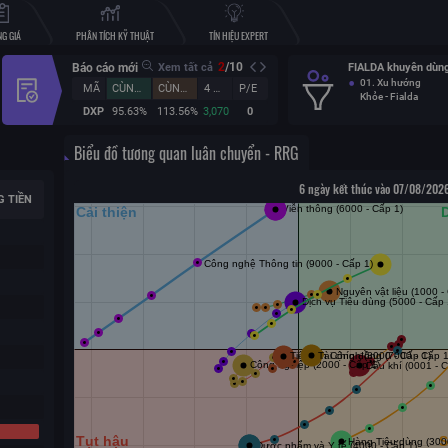
G GIÁ
PHÂN TÍCH KỸ THUẬT
TÍN HIỆU EXPERT
2
/
10
Báo cáo mới
Xem tất cả
FIALDA khuyên dùng
01. Xu hướng
MÃ
CÙNG KỲ (%)
CÙNG KỲ (%)
4 QUÝ
P/E
Khỏe - Fialda
DXP
95.63%
113.56%
3,070
0
Biểu đồ tương quan luân chuyển - RRG
6 ngày kết thúc vào 07/08/2026
G TIỀN
n vì những đóng góp tích
. Theo nội dung chương
 các hội viên Vàng, Bạc sẽ
iên...
Chi tiết