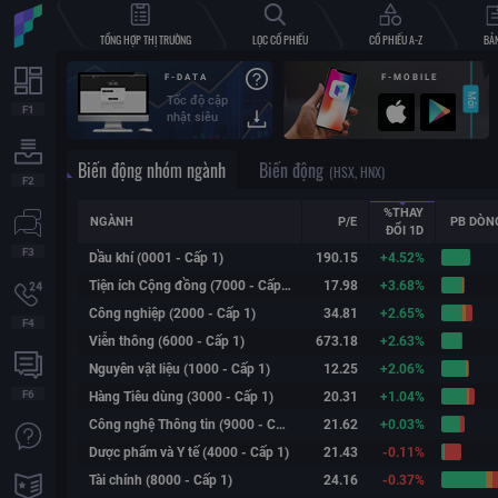
TỔNG HỢP THỊ TRƯỜNG
LỌC CỔ PHIẾU
CỔ PHIẾU A-Z
BẢN
F-DATA
F-MOBILE
Đầy đủ các
loại dữ liệu:
Chứng
khoán VN,
Biến động nhóm ngành
Biến động
Index thế
(HSX, HNX)
giới,
futures,
%THAY
forex,
NGÀNH
P/E
PB DÒN
ĐỔI
1D
crypto
Fialda xin trân trọng cảm ơn các bạ
Dầu khí (0001 - Cấp 1)
190.15
+
4.52%
cực của các bạn trong thời gian qua
Tiện ích Cộng đồng (7000 - Cấp 1)
17.98
+
3.68%
trình “Giới thiệu bạn bè nhận ưu đãi”
Công nghiệp (2000 - Cấp 1)
34.81
+
2.65%
có cơ hội hợp tác trở thành cộng tác v
Viễn thông (6000 - Cấp 1)
673.18
+
2.63%
Nguyên vật liệu (1000 - Cấp 1)
12.25
+
2.06%
Hàng Tiêu dùng (3000 - Cấp 1)
20.31
+
1.04%
Công nghệ Thông tin (9000 - Cấp 1)
21.62
+
0.03%
Dược phẩm và Y tế (4000 - Cấp 1)
21.43
-0.11%
Tài chính (8000 - Cấp 1)
24.16
-0.37%