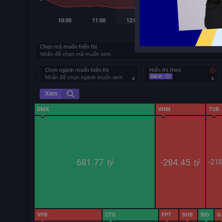
10:00
11:00
12:00
13:00
14:00
Chọn mã muốn hiển thị
Nhấn để chọn mã muốn xem
Chọn ngành muốn hiển thị
Hiển thị theo
Giá trị
Nhấn để chọn ngành muốn xem
Xem
DMX
VHM
TCB
681.77
-284.45
-21
tỷ
tỷ
VPB
CTG
FPT
SHB
BID