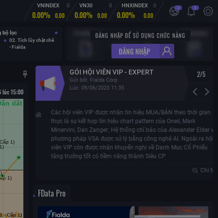
VNINDEX
0
VN30
0
HNXINDEX
0
i
i
0.00%
0.00%
0.00%
0.00
0.00
0.00
 bộ lọc
ĐĂNG NHẬP ĐỂ SỬ DỤNG CHỨC NĂNG
Lãi lỗ hôm nay:
0.00
02. Tích lũy chặt chẽ
Lãi lỗ lũy kế:
0.00
- Fialda
ĐĂNG NHẬP
Xem tất cả
GÓI HỘI VIÊN VIP - EXPERT
2
/
5
Gửi bởi:
Fialda Corp
Lúc:
09/06/2023 11:35
 lúc 15:00
Các hội viên VIP được nhận tín hiệu MUA/BÁN theo thời gian
Chi tiết
thực là sự kết hợp tín hiệu chart pattern của Oneil, Mark
Minervini, Dan Zanger; Hệ thống chỉ báo của Alexander Elder và
phương pháp VSA được xử lý bằng công nghệ AI. Ngoài ra hội
viên VIP còn được nhận khuyến nghị về Danh Mục Cổ Phiếu
tăng trưởng tốt có tiềm năng thành Siêu CP
Chi tiết
FData Pro