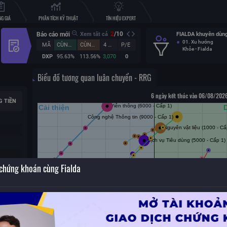
G GIÁ
PHÂN TÍCH KỸ THUẬT
TÍN HIỆU EXPERT
2
/
10
Báo cáo mới
Xem tất cả
FIALDA khuyên dùng
01. Xu hướng
MÃ
CÙNG KỲ (%)
CÙNG KỲ (%)
4 QUÝ
P/E
Khỏe - Fialda
DXP
95.63%
113.56%
3,070
0
Biểu đồ tương quan luân chuyển - RRG
6 ngày kết thúc vào 06/08/2026
G TIỀN
n vì những đóng góp tích
. Theo nội dung chương
 các hội viên Vàng, Bạc sẽ
iên...
Chi tiết
 chứng khoán cùng Fialda