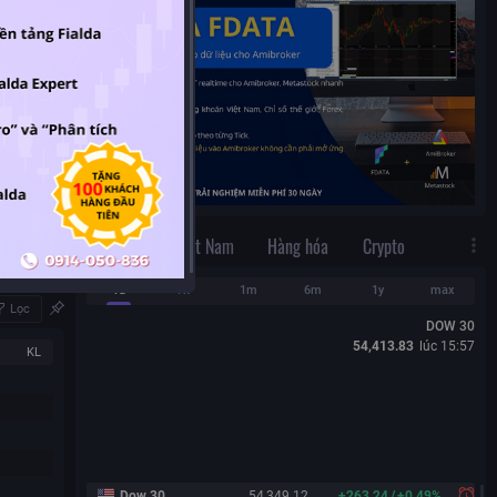
em tất cả
Lọc
Thế Giới
Việt Nam
Hàng hóa
Crypto
1d
1w
1m
6m
1y
max
Lọc
DOW 30
54,413.83
lúc
15:57
KL
Dow 30
54,349.12
+
263.24
/
+
0.49%