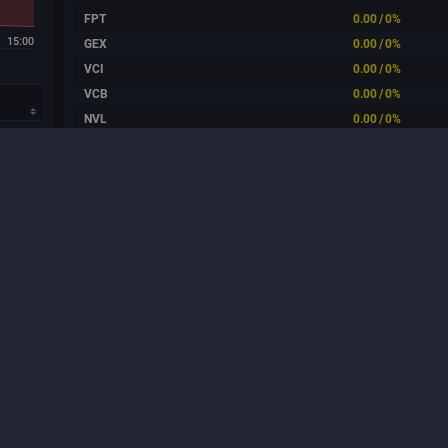
FPT
0.00
/
0%
15:00
GEX
0.00
/
0%
VCI
0.00
/
0%
VCB
0.00
/
0%
NVL
0.00
/
0%
X
Top mạnh nhất trong 1 tháng qua
.65
tỷ
Không có dữ liệu
X
MBB
Top tăng trưởng EPS
(HSX)
17.78
tỷ
tỷ