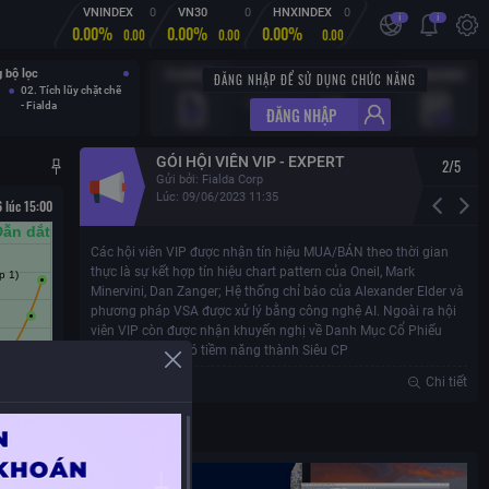
VNINDEX
0
VN30
0
HNXINDEX
0
i
i
0.00%
0.00%
0.00%
0.00
0.00
0.00
 bộ lọc
ĐĂNG NHẬP ĐỂ SỬ DỤNG CHỨC NĂNG
Lãi lỗ hôm nay:
0.00
02. Tích lũy chặt chẽ
Lãi lỗ lũy kế:
0.00
- Fialda
ĐĂNG NHẬP
Xem tất cả
GÓI HỘI VIÊN VIP - EXPERT
2
/
5
Gửi bởi:
Fialda Corp
Lúc:
09/06/2023 11:35
 lúc 15:00
Các hội viên VIP được nhận tín hiệu MUA/BÁN theo thời gian
Chi tiết
thực là sự kết hợp tín hiệu chart pattern của Oneil, Mark
Minervini, Dan Zanger; Hệ thống chỉ báo của Alexander Elder và
phương pháp VSA được xử lý bằng công nghệ AI. Ngoài ra hội
viên VIP còn được nhận khuyến nghị về Danh Mục Cổ Phiếu
tăng trưởng tốt có tiềm năng thành Siêu CP
Chi tiết
FData Pro