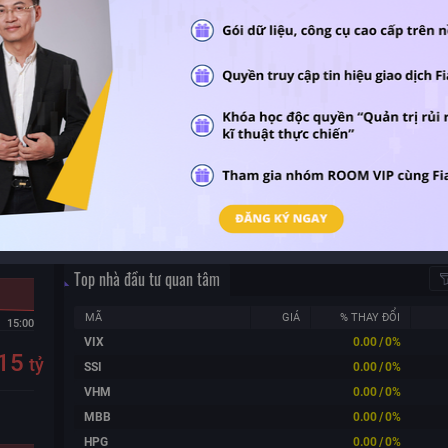
X
m tất cả
Top GDNN ròng
Khối lượng (triệu)
HSX
1y
8
triệu
Không có dữ liệu
Top nhà đầu tư quan tâm
MÃ
GIÁ
% THAY ĐỔI
15:00
VIX
0.00
/
0%
15
tỷ
SSI
0.00
/
0%
VHM
0.00
/
0%
MBB
0.00
/
0%
HPG
0.00
/
0%