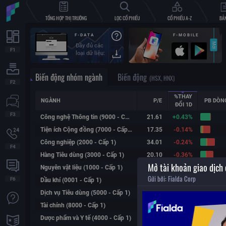
TỔNG HỢP THỊ TRƯỜNG
LỌC CỔ PHIẾU
CỔ PHIẾU A-Z
BẢN
F-DATA
F-MOBILE
Đầy đủ các
loại dữ liệu:
Chứng
khoán VN,
Biến động nhóm ngành
Biến động
Index thế
(HSX, HNX)
giới,
futures,
%THAY
forex,
NGÀNH
P/E
PB DÒN
ĐỔI
1D
crypto
Fialda xin trân trọng cảm ơn các bạ
Công nghệ Thông tin (9000 - Cấp 1)
21.61
+
0.43%
cực của các bạn trong thời gian qua
Tiện ích Cộng đồng (7000 - Cấp 1)
17.35
-0.14%
trình “Giới thiệu bạn bè nhận ưu đãi”
Công nghiệp (2000 - Cấp 1)
34.01
-0.24%
có cơ hội hợp tác trở thành cộng tác v
Hàng Tiêu dùng (3000 - Cấp 1)
20.10
-0.36%
Mở tài khoản giao dịch
Nguyên vật liệu (1000 - Cấp 1)
12.01
-0.55%
Gửi bởi:
Fialda Corp
Dầu khí (0001 - Cấp 1)
182.03
-0.58%
Dịch vụ Tiêu dùng (5000 - Cấp 1)
N/A
-0.58%
Tài chính (8000 - Cấp 1)
24.26
-0.62%
Dược phẩm và Y tế (4000 - Cấp 1)
21.42
-0.88%