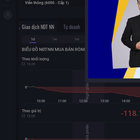
Viễn thông (6000 - Cấp 1)
653.69
-1.04%
Xe
Giao dịch NĐT NN
Tự doanh
1d
1w
1m
3m
6m
BIỂU ĐỒ NĐTNN MUA BÁN RÒNG
Theo khối lượng
-12.5
15:09
Nghỉ giữa phiên
0
10:00
11:00
12:00
13:00
14:00
Theo giá trị
-118.
15:09
Nghỉ giữa phiên
0