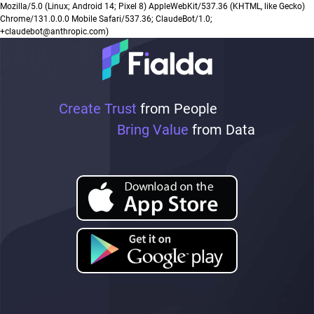
Mozilla/5.0 (Linux; Android 14; Pixel 8) AppleWebKit/537.36 (KHTML, like Gecko)
Chrome/131.0.0.0 Mobile Safari/537.36; ClaudeBot/1.0;
+claudebot@anthropic.com)
Create Trust
from People
Bring Value
from Data