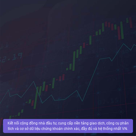
Kết nối cộng đồng nhà đầu tư, cung cấp nền tảng giao dịch, công cụ phân
tích và cơ sở dữ liệu chứng khoán chính xác, đầy đủ và hệ thống nhất VN.